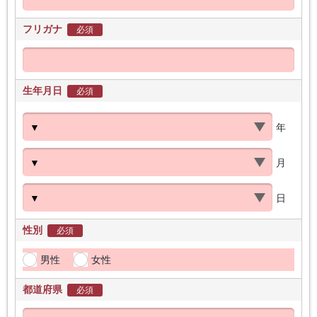
フリガナ
必須
生年月日
必須
年
月
日
性別
必須
男性
女性
都道府県
必須