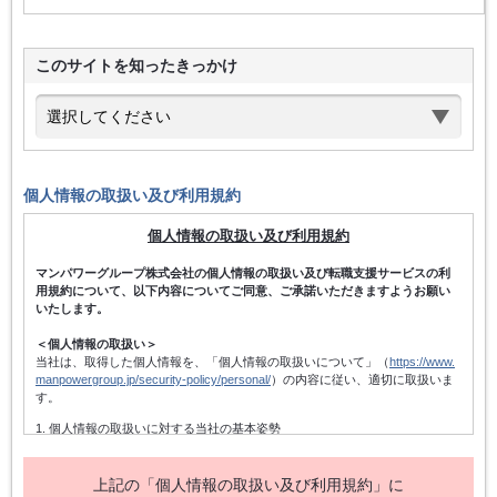
このサイトを知ったきっかけ
個人情報の取扱い及び利用規約
個人情報の取扱い及び利用規約
マンパワーグループ株式会社の個人情報の取扱い及び転職支援サービスの利
用規約について、以下内容についてご同意、ご承諾いただきますようお願い
いたします。
＜個人情報の取扱い＞
当社は、取得した個人情報を、「個人情報の取扱いについて」（
https://www.
manpowergroup.jp/security-policy/personal/
）の内容に従い、適切に取扱いま
す。
1. 個人情報の取扱いに対する当社の基本姿勢
当社は、個人情報保護方針を宣言するとともに、その内容を当社の役員及
び従業者、その他関係者に周知徹底させて実行し、改善・維持してまいり
ます。また、個人情報の取得にあたっては、適法かつ公正な手段によって
上記の「個人情報の取扱い及び利用規約」に