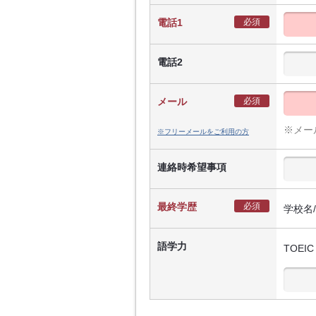
電話1
必須
電話2
メール
必須
※メー
※フリーメールをご利用の方
連絡時希望事項
最終学歴
必須
学校名
語学力
TOEIC