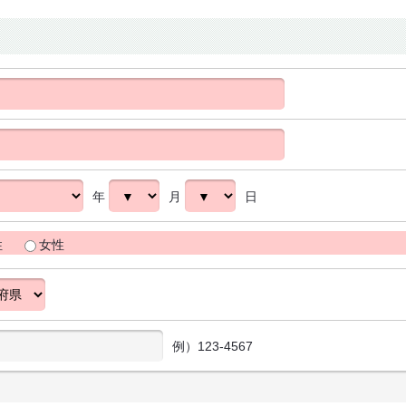
年
月
日
性
女性
例）123-4567