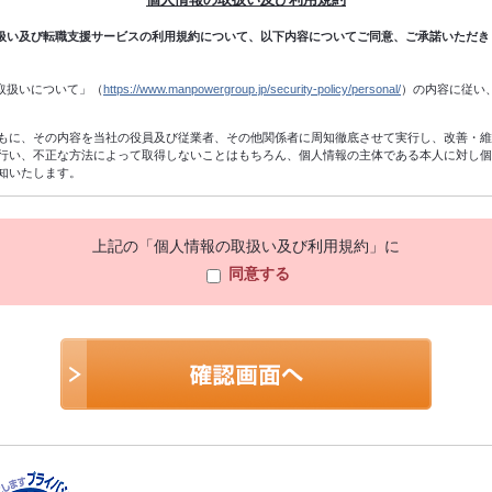
扱い及び転職支援サービスの利用規約について、以下内容についてご同意、ご承諾いただき
取扱いについて」（
https://www.manpowergroup.jp/security-policy/personal/
）の内容に従い
もに、その内容を当社の役員及び従業者、その他関係者に周知徹底させて実行し、改善・
行い、不正な方法によって取得しないことはもちろん、個人情報の主体である本人に対し
知いたします。
付、職業紹介関係業務の遂行、当社のサービスに関する情報・キャンペーン・セミナー・
る質問・相談等の返信、統計データの作成、及びこれらに準ずる業務の遂行のために利用
上記の「個人情報の取扱い及び利用規約」に
同意する
、当社の個人情報保護方針（他当社規程及び関連する法令等を含む）に準拠し、不正アク
定しないように加工し、統計データを作成することがあります。個人を特定できないよう
。
ですが、十分な個人情報を提供いただけない場合には、2の利用目的を達成できないことが
た企業に、2の利用目的の範囲内において個人情報を委託する場合があります。