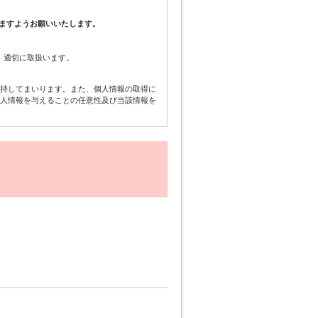
ますようお願いいたします。
、適切に取扱います。
維持してまいります。また、個人情報の取得に
個人情報を与えることの任意性及び当該情報を
イベントの案内、当社のサービスを向上させる
します。
セス・紛失・破壊・改ざん・漏洩等がないよう
に加工された統計データについては、当社は制
あります。