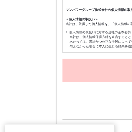
マンパワーグループ株式会社の個人情報の取
＜個人情報の取扱い＞
当社は、取得した個人情報を、「個人情報の
1. 個人情報の取扱いに対する当社の基本姿勢
当社は、個人情報保護方針を宣言するとと
あたっては、適法かつ公正な手段によって
与えなかった場合に本人に生じる結果を通
2. 個人情報の利用目的
個人情報は、登録手続きのための連絡・受
ための各種アンケートの依頼、当社に対す
3. 個人情報の管理
個人情報は、前項記載の目的にのみ利用し
に適切に取扱います。
4. 統計処理された個人情報の利用
当社は取得した個人情報を元に、個人を特
限なく利用することができるものとします
5. 個人情報の任意性
個人情報の当社への提供は任意によるもの
6. 個人情報の委託
当社で定める個人情報保護の基準を満たし