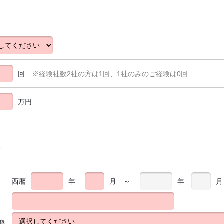
回
※経験社数2社の方は1回、1社のみのご経験は0回
万円
歴
西暦
年
月
～
年
月
態