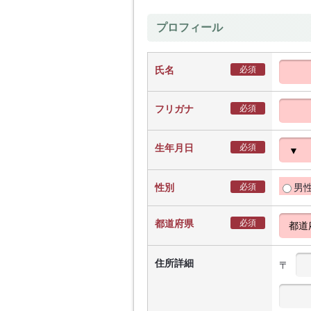
プロフィール
氏名
必須
フリガナ
必須
生年月日
必須
性別
必須
男
都道府県
必須
住所詳細
〒