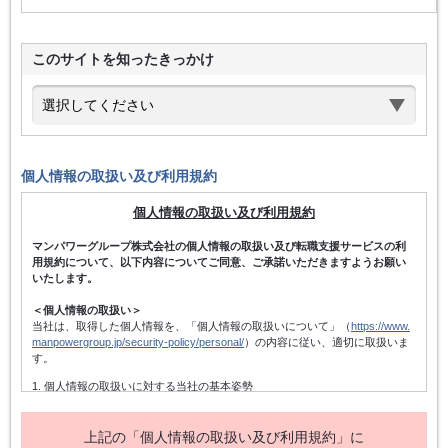
このサイトを知ったきっかけ
個人情報の取扱い及び利用規約
個人情報の取扱い及び利用規約
マンパワーグループ株式会社の個人情報の取扱い及び転職支援サービスの利
用規約について、以下内容についてご同意、ご承諾いただきますようお願い
いたします。
＜個人情報の取扱い＞
当社は、取得した個人情報を、「個人情報の取扱いについて」（
https://www.
manpowergroup.jp/security-policy/personal/
）の内容に従い、適切に取扱いま
す。
1. 個人情報の取扱いに対する当社の基本姿勢
当社は、個人情報保護方針を宣言するとともに、その内容を当社の役員及
び従業者、その他関係者に周知徹底させて実行し、改善・維持してまいり
ます。また、個人情報の取得にあたっては、適法かつ公正な手段によって
上記の「個人情報の取扱い及び利用規約」に