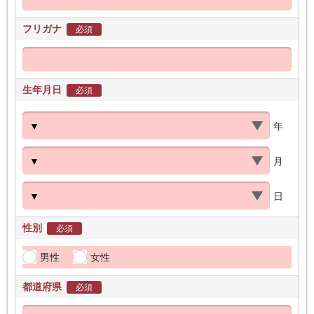
フリガナ
必須
生年月日
必須
年
月
日
性別
必須
男性
女性
都道府県
必須