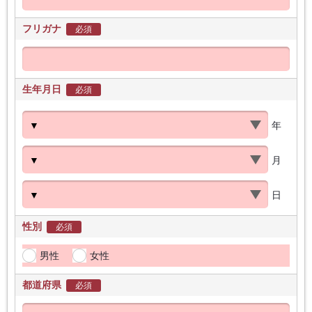
フリガナ
必須
生年月日
必須
年
月
日
性別
必須
男性
女性
都道府県
必須