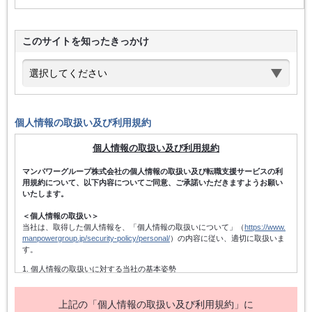
このサイトを知ったきっかけ
個人情報の取扱い及び利用規約
個人情報の取扱い及び利用規約
マンパワーグループ株式会社の個人情報の取扱い及び転職支援サービスの利
用規約について、以下内容についてご同意、ご承諾いただきますようお願い
いたします。
＜個人情報の取扱い＞
当社は、取得した個人情報を、「個人情報の取扱いについて」（
https://www.
manpowergroup.jp/security-policy/personal/
）の内容に従い、適切に取扱いま
す。
1. 個人情報の取扱いに対する当社の基本姿勢
当社は、個人情報保護方針を宣言するとともに、その内容を当社の役員及
び従業者、その他関係者に周知徹底させて実行し、改善・維持してまいり
ます。また、個人情報の取得にあたっては、適法かつ公正な手段によって
上記の「個人情報の取扱い及び利用規約」に