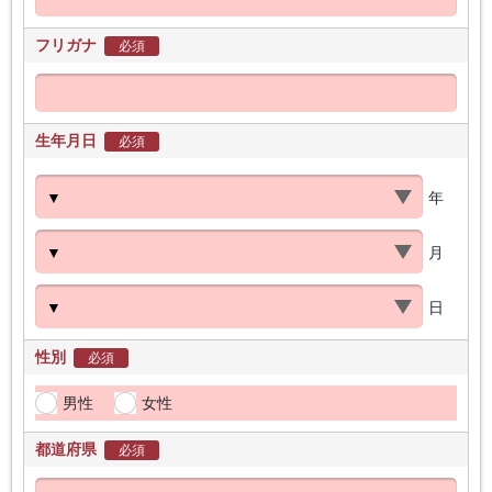
フリガナ
必須
生年月日
必須
年
月
日
性別
必須
男性
女性
都道府県
必須