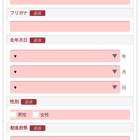
フリガナ
必須
生年月日
必須
年
月
日
性別
必須
男性
女性
都道府県
必須