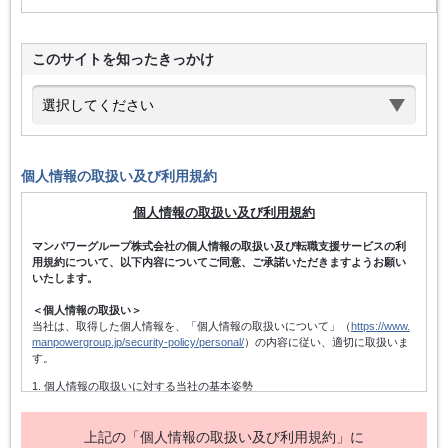
このサイトを知ったきっかけ
個人情報の取扱い及び利用規約
個人情報の取扱い及び利用規約
マンパワーグループ株式会社の個人情報の取扱い及び転職支援サービスの利
用規約について、以下内容についてご同意、ご承諾いただきますようお願い
いたします。
＜個人情報の取扱い＞
当社は、取得した個人情報を、「個人情報の取扱いについて」（
https://www.
manpowergroup.jp/security-policy/personal/
）の内容に従い、適切に取扱いま
す。
1. 個人情報の取扱いに対する当社の基本姿勢
当社は、個人情報保護方針を宣言するとともに、その内容を当社の役員及
び従業者、その他関係者に周知徹底させて実行し、改善・維持してまいり
ます。また、個人情報の取得にあたっては、適法かつ公正な手段によって
上記の「個人情報の取扱い及び利用規約」に