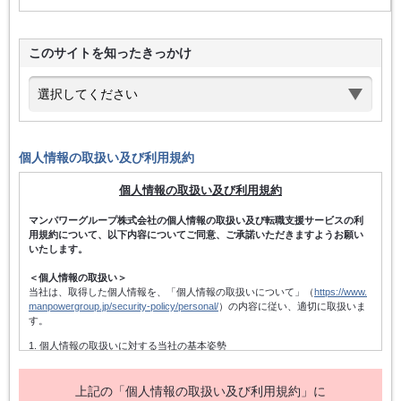
このサイトを知ったきっかけ
個人情報の取扱い及び利用規約
個人情報の取扱い及び利用規約
マンパワーグループ株式会社の個人情報の取扱い及び転職支援サービスの利
用規約について、以下内容についてご同意、ご承諾いただきますようお願い
いたします。
＜個人情報の取扱い＞
当社は、取得した個人情報を、「個人情報の取扱いについて」（
https://www.
manpowergroup.jp/security-policy/personal/
）の内容に従い、適切に取扱いま
す。
1. 個人情報の取扱いに対する当社の基本姿勢
当社は、個人情報保護方針を宣言するとともに、その内容を当社の役員及
び従業者、その他関係者に周知徹底させて実行し、改善・維持してまいり
ます。また、個人情報の取得にあたっては、適法かつ公正な手段によって
上記の「個人情報の取扱い及び利用規約」に