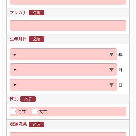
フリガナ
必須
生年月日
必須
年
月
日
性別
必須
男性
女性
都道府県
必須