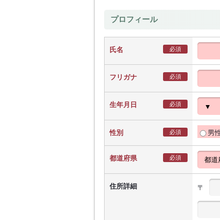
プロフィール
氏名
必須
フリガナ
必須
生年月日
必須
性別
必須
男
都道府県
必須
住所詳細
〒