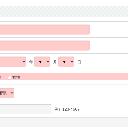
年
月
日
性
女性
例）123-4567