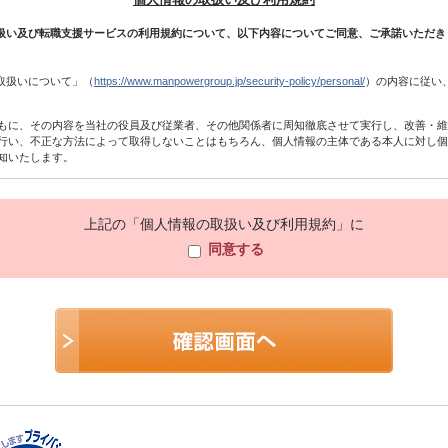
扱い及び転職支援サービスの利用規約について、以下内容についてご同意、ご承諾いただき
取扱いについて」（
https://www.manpowergroup.jp/security-policy/personal/
）の内容に従い
もに、その内容を当社の役員及び従業者、その他関係者に周知徹底させて実行し、改善・
行い、不正な方法によって取得しないことはもちろん、個人情報の主体である本人に対し
知いたします。
付、職業紹介関係業務の遂行、当社のサービスに関する情報・キャンペーン・セミナー・
る質問・相談等の返信、統計データの作成、及びこれらに準ずる業務の遂行のために利用
上記の「個人情報の取扱い及び利用規約」に
同意する
、当社の個人情報保護方針（他当社規程及び関連する法令等を含む）に準拠し、不正アク
定しないように加工し、統計データを作成することがあります。個人を特定できないよう
。
ですが、十分な個人情報を提供いただけない場合には、2の利用目的を達成できないことが
た企業に、2の利用目的の範囲内において個人情報を委託する場合があります。