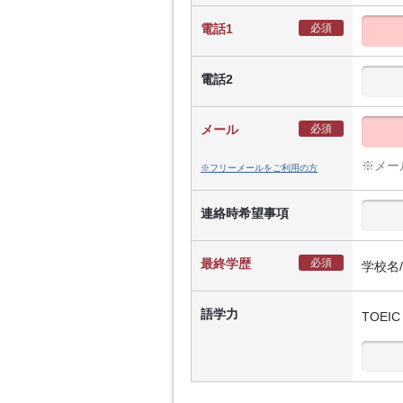
電話1
必須
電話2
メール
必須
※メー
※フリーメールをご利用の方
連絡時希望事項
最終学歴
必須
学校名
語学力
TOEIC