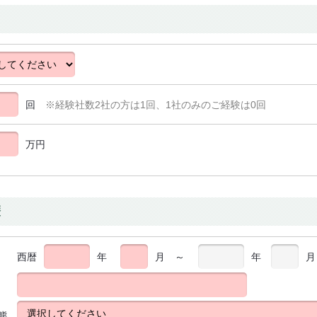
回
※経験社数2社の方は1回、1社のみのご経験は0回
万円
歴
西暦
年
月
～
年
月
態