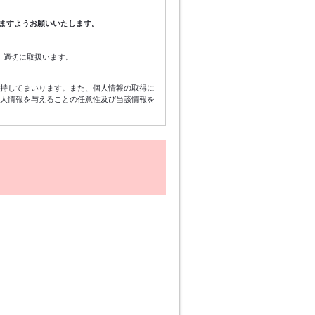
ますようお願いいたします。
、適切に取扱います。
維持してまいります。また、個人情報の取得に
個人情報を与えることの任意性及び当該情報を
イベントの案内、当社のサービスを向上させる
します。
セス・紛失・破壊・改ざん・漏洩等がないよう
に加工された統計データについては、当社は制
あります。