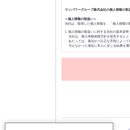
マンパワーグループ株式会社の個人情報の取
＜個人情報の取扱い＞
当社は、取得した個人情報を、「個人情報の
1. 個人情報の取扱いに対する当社の基本姿勢
当社は、個人情報保護方針を宣言するとと
あたっては、適法かつ公正な手段によって
与えなかった場合に本人に生じる結果を通
2. 個人情報の利用目的
個人情報は、登録手続きのための連絡・受
ための各種アンケートの依頼、当社に対す
3. 個人情報の管理
個人情報は、前項記載の目的にのみ利用し
に適切に取扱います。
4. 統計処理された個人情報の利用
当社は取得した個人情報を元に、個人を特
限なく利用することができるものとします
5. 個人情報の任意性
個人情報の当社への提供は任意によるもの
6. 個人情報の委託
当社で定める個人情報保護の基準を満たし