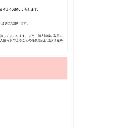
ますようお願いいたします。
、適切に取扱います。
維持してまいります。また、個人情報の取得に
個人情報を与えることの任意性及び当該情報を
イベントの案内、当社のサービスを向上させる
します。
セス・紛失・破壊・改ざん・漏洩等がないよう
に加工された統計データについては、当社は制
あります。