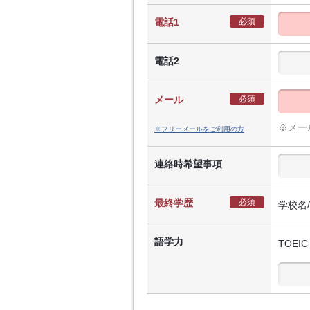
電話1
必須
電話2
メール
必須
※メー
※フリーメールをご利用の方
連絡時希望事項
最終学歴
必須
学校名
語学力
TOEIC