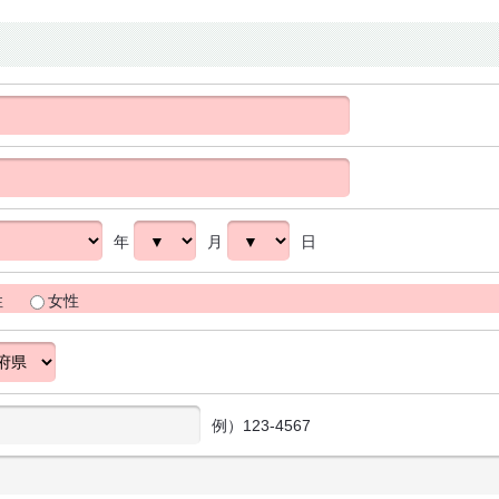
年
月
日
性
女性
例）123-4567