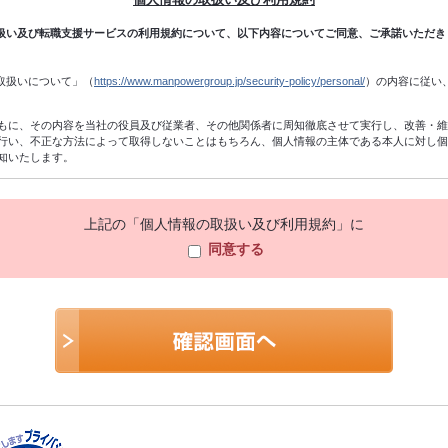
扱い及び転職支援サービスの利用規約について、以下内容についてご同意、ご承諾いただき
取扱いについて」（
https://www.manpowergroup.jp/security-policy/personal/
）の内容に従い
もに、その内容を当社の役員及び従業者、その他関係者に周知徹底させて実行し、改善・
行い、不正な方法によって取得しないことはもちろん、個人情報の主体である本人に対し
知いたします。
付、職業紹介関係業務の遂行、当社のサービスに関する情報・キャンペーン・セミナー・
る質問・相談等の返信、統計データの作成、及びこれらに準ずる業務の遂行のために利用
上記の「個人情報の取扱い及び利用規約」に
同意する
、当社の個人情報保護方針（他当社規程及び関連する法令等を含む）に準拠し、不正アク
定しないように加工し、統計データを作成することがあります。個人を特定できないよう
。
ですが、十分な個人情報を提供いただけない場合には、2の利用目的を達成できないことが
た企業に、2の利用目的の範囲内において個人情報を委託する場合があります。