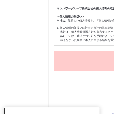
マンパワーグループ株式会社の個人情報の取
＜個人情報の取扱い＞
当社は、取得した個人情報を、「個人情報の
1. 個人情報の取扱いに対する当社の基本姿勢
当社は、個人情報保護方針を宣言するとと
あたっては、適法かつ公正な手段によって
与えなかった場合に本人に生じる結果を通
2. 個人情報の利用目的
個人情報は、登録手続きのための連絡・受
ための各種アンケートの依頼、当社に対す
3. 個人情報の管理
個人情報は、前項記載の目的にのみ利用し
に適切に取扱います。
4. 統計処理された個人情報の利用
当社は取得した個人情報を元に、個人を特
限なく利用することができるものとします
5. 個人情報の任意性
個人情報の当社への提供は任意によるもの
6. 個人情報の委託
当社で定める個人情報保護の基準を満たし