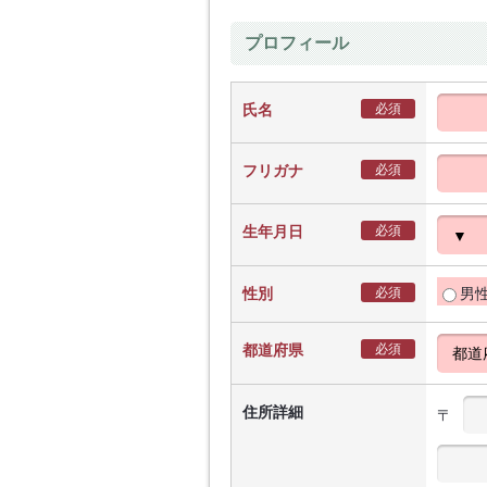
プロフィール
氏名
必須
フリガナ
必須
生年月日
必須
性別
必須
男
都道府県
必須
住所詳細
〒