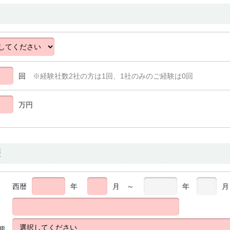
回
※経験社数2社の方は1回、1社のみのご経験は0回
万円
歴
西暦
年
月
～
年
月
態