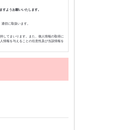
ますようお願いいたします。
、適切に取扱います。
維持してまいります。また、個人情報の取得に
個人情報を与えることの任意性及び当該情報を
イベントの案内、当社のサービスを向上させる
します。
セス・紛失・破壊・改ざん・漏洩等がないよう
に加工された統計データについては、当社は制
あります。