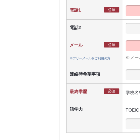
電話1
必須
電話2
メール
必須
※メー
※フリーメールをご利用の方
連絡時希望事項
最終学歴
必須
学校名
語学力
TOEIC