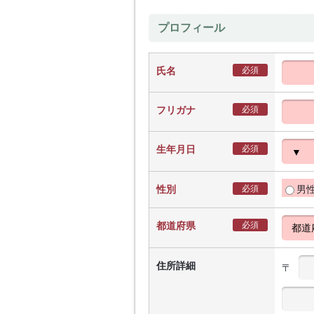
プロフィール
氏名
必須
フリガナ
必須
生年月日
必須
性別
必須
男
都道府県
必須
住所詳細
〒