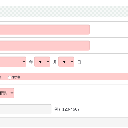
年
月
日
性
女性
例）123-4567