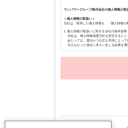
マンパワーグループ株式会社の個人情報の取
＜個人情報の取扱い＞
当社は、取得した個人情報を、「個人情報の
1. 個人情報の取扱いに対する当社の基本姿勢
当社は、個人情報保護方針を宣言するとと
あたっては、適法かつ公正な手段によって
与えなかった場合に本人に生じる結果を通
2. 個人情報の利用目的
個人情報は、登録手続きのための連絡・受
ための各種アンケートの依頼、当社に対す
3. 個人情報の管理
個人情報は、前項記載の目的にのみ利用し
に適切に取扱います。
4. 統計処理された個人情報の利用
当社は取得した個人情報を元に、個人を特
限なく利用することができるものとします
5. 個人情報の任意性
個人情報の当社への提供は任意によるもの
6. 個人情報の委託
当社で定める個人情報保護の基準を満たし