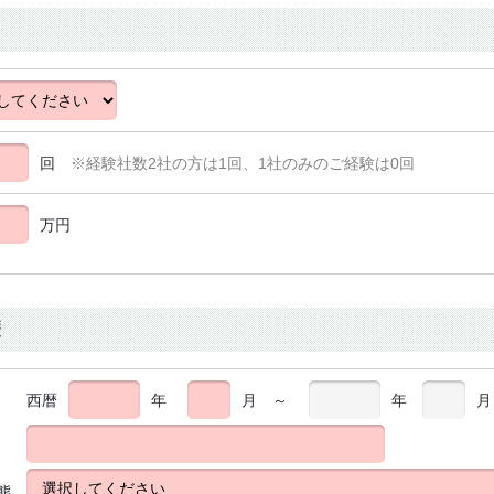
回
※経験社数2社の方は1回、1社のみのご経験は0回
万円
歴
西暦
年
月
～
年
月
態