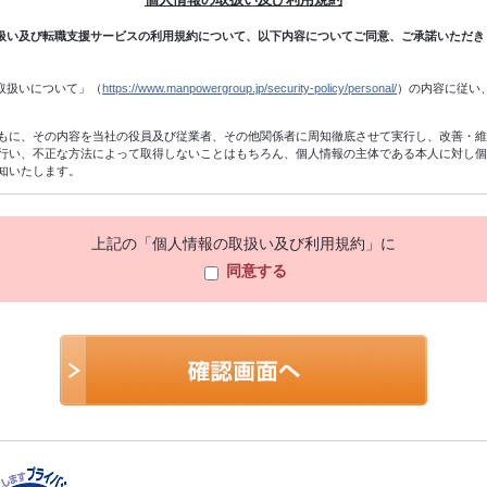
扱い及び転職支援サービスの利用規約について、以下内容についてご同意、ご承諾いただき
取扱いについて」（
https://www.manpowergroup.jp/security-policy/personal/
）の内容に従い
もに、その内容を当社の役員及び従業者、その他関係者に周知徹底させて実行し、改善・
行い、不正な方法によって取得しないことはもちろん、個人情報の主体である本人に対し
知いたします。
付、職業紹介関係業務の遂行、当社のサービスに関する情報・キャンペーン・セミナー・
る質問・相談等の返信、統計データの作成、及びこれらに準ずる業務の遂行のために利用
上記の「個人情報の取扱い及び利用規約」に
同意する
、当社の個人情報保護方針（他当社規程及び関連する法令等を含む）に準拠し、不正アク
定しないように加工し、統計データを作成することがあります。個人を特定できないよう
。
ですが、十分な個人情報を提供いただけない場合には、2の利用目的を達成できないことが
た企業に、2の利用目的の範囲内において個人情報を委託する場合があります。