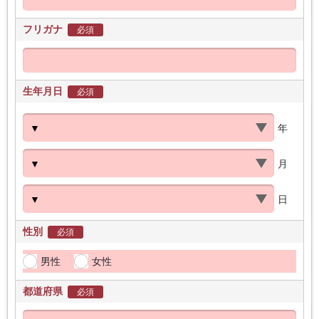
フリガナ
必須
生年月日
必須
年
月
日
性別
必須
男性
女性
都道府県
必須