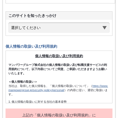
このサイトを知ったきっかけ
個人情報の取扱い及び利用規約
個人情報の取扱い及び利用規約
マンパワーグループ株式会社の個人情報の取扱い及び転職支援サービスの利
用規約について、以下内容についてご同意、ご承諾いただきますようお願い
いたします。
＜個人情報の取扱い＞
当社は、取得した個人情報を、「個人情報の取扱いについて」（
https://www.
manpowergroup.jp/security-policy/personal/
）の内容に従い、適切に取扱いま
す。
1. 個人情報の取扱いに対する当社の基本姿勢
当社は、個人情報保護方針を宣言するとともに、その内容を当社の役員及
び従業者、その他関係者に周知徹底させて実行し、改善・維持してまいり
ます。また、個人情報の取得にあたっては、適法かつ公正な手段によって
上記の「個人情報の取扱い及び利用規約」に