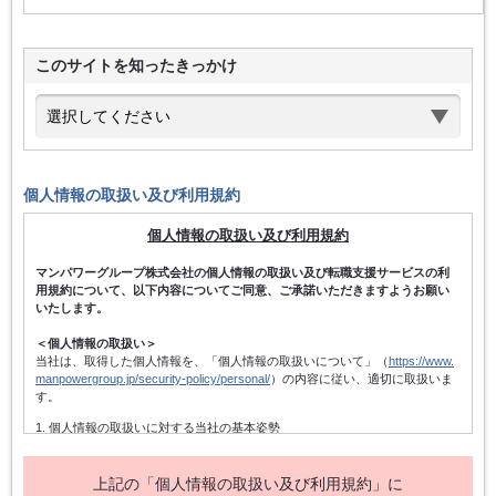
このサイトを知ったきっかけ
個人情報の取扱い及び利用規約
個人情報の取扱い及び利用規約
マンパワーグループ株式会社の個人情報の取扱い及び転職支援サービスの利
用規約について、以下内容についてご同意、ご承諾いただきますようお願い
いたします。
＜個人情報の取扱い＞
当社は、取得した個人情報を、「個人情報の取扱いについて」（
https://www.
manpowergroup.jp/security-policy/personal/
）の内容に従い、適切に取扱いま
す。
1. 個人情報の取扱いに対する当社の基本姿勢
当社は、個人情報保護方針を宣言するとともに、その内容を当社の役員及
び従業者、その他関係者に周知徹底させて実行し、改善・維持してまいり
ます。また、個人情報の取得にあたっては、適法かつ公正な手段によって
上記の「個人情報の取扱い及び利用規約」に