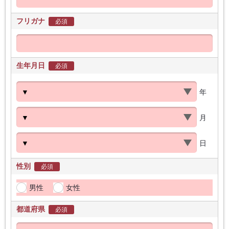
フリガナ
必須
生年月日
必須
年
月
日
性別
必須
男性
女性
都道府県
必須