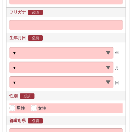
フリガナ
必須
生年月日
必須
年
月
日
性別
必須
男性
女性
都道府県
必須