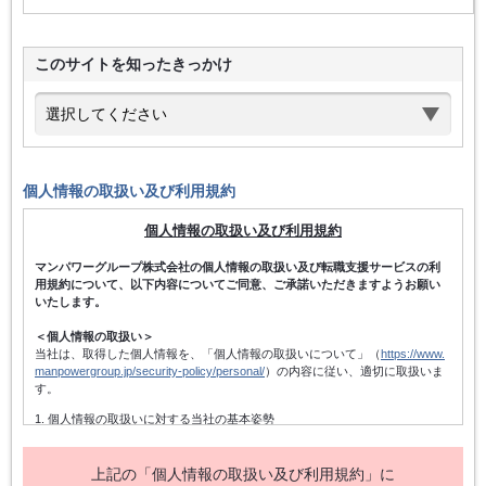
このサイトを知ったきっかけ
個人情報の取扱い及び利用規約
個人情報の取扱い及び利用規約
マンパワーグループ株式会社の個人情報の取扱い及び転職支援サービスの利
用規約について、以下内容についてご同意、ご承諾いただきますようお願い
いたします。
＜個人情報の取扱い＞
当社は、取得した個人情報を、「個人情報の取扱いについて」（
https://www.
manpowergroup.jp/security-policy/personal/
）の内容に従い、適切に取扱いま
す。
1. 個人情報の取扱いに対する当社の基本姿勢
当社は、個人情報保護方針を宣言するとともに、その内容を当社の役員及
び従業者、その他関係者に周知徹底させて実行し、改善・維持してまいり
ます。また、個人情報の取得にあたっては、適法かつ公正な手段によって
上記の「個人情報の取扱い及び利用規約」に