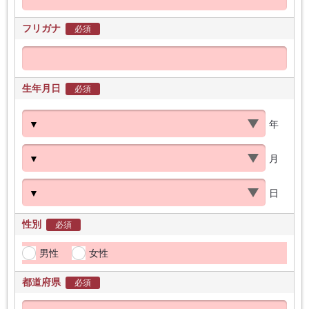
フリガナ
必須
生年月日
必須
年
月
日
性別
必須
男性
女性
都道府県
必須