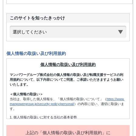
このサイトを知ったきっかけ
個人情報の取扱い及び利用規約
個人情報の取扱い及び利用規約
マンパワーグループ株式会社の個人情報の取扱い及び転職支援サービスの利
用規約について、以下内容についてご同意、ご承諾いただきますようお願い
いたします。
＜個人情報の取扱い＞
当社は、取得した個人情報を、「個人情報の取扱いについて」（
https://www.
manpowergroup.jp/security-policy/personal/
）の内容に従い、適切に取扱いま
す。
1. 個人情報の取扱いに対する当社の基本姿勢
当社は、個人情報保護方針を宣言するとともに、その内容を当社の役員及
び従業者、その他関係者に周知徹底させて実行し、改善・維持してまいり
ます。また、個人情報の取得にあたっては、適法かつ公正な手段によって
上記の「個人情報の取扱い及び利用規約」に