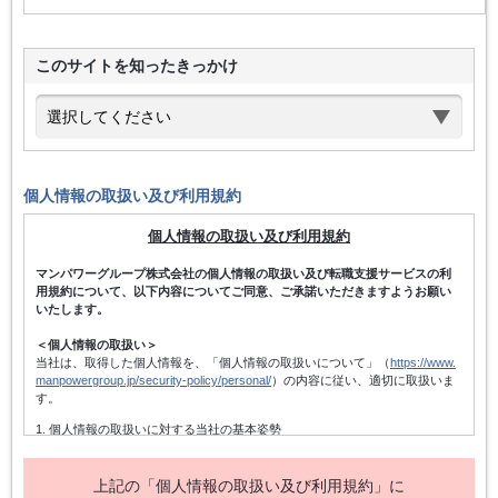
このサイトを知ったきっかけ
個人情報の取扱い及び利用規約
個人情報の取扱い及び利用規約
マンパワーグループ株式会社の個人情報の取扱い及び転職支援サービスの利
用規約について、以下内容についてご同意、ご承諾いただきますようお願い
いたします。
＜個人情報の取扱い＞
当社は、取得した個人情報を、「個人情報の取扱いについて」（
https://www.
manpowergroup.jp/security-policy/personal/
）の内容に従い、適切に取扱いま
す。
1. 個人情報の取扱いに対する当社の基本姿勢
当社は、個人情報保護方針を宣言するとともに、その内容を当社の役員及
び従業者、その他関係者に周知徹底させて実行し、改善・維持してまいり
ます。また、個人情報の取得にあたっては、適法かつ公正な手段によって
上記の「個人情報の取扱い及び利用規約」に