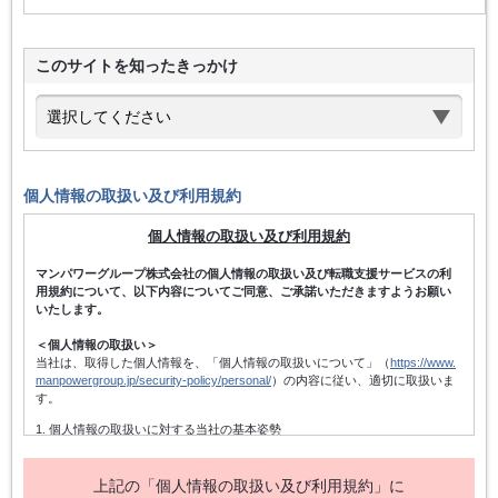
このサイトを知ったきっかけ
個人情報の取扱い及び利用規約
個人情報の取扱い及び利用規約
マンパワーグループ株式会社の個人情報の取扱い及び転職支援サービスの利
用規約について、以下内容についてご同意、ご承諾いただきますようお願い
いたします。
＜個人情報の取扱い＞
当社は、取得した個人情報を、「個人情報の取扱いについて」（
https://www.
manpowergroup.jp/security-policy/personal/
）の内容に従い、適切に取扱いま
す。
1. 個人情報の取扱いに対する当社の基本姿勢
当社は、個人情報保護方針を宣言するとともに、その内容を当社の役員及
び従業者、その他関係者に周知徹底させて実行し、改善・維持してまいり
ます。また、個人情報の取得にあたっては、適法かつ公正な手段によって
上記の「個人情報の取扱い及び利用規約」に