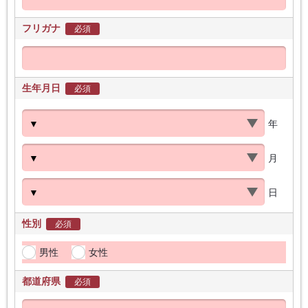
フリガナ
必須
生年月日
必須
年
月
日
性別
必須
男性
女性
都道府県
必須