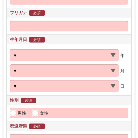
フリガナ
必須
生年月日
必須
年
月
日
性別
必須
男性
女性
都道府県
必須