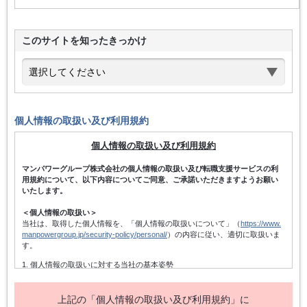
このサイトを知ったきっかけ
個人情報の取扱い及び利用規約
個人情報の取扱い及び利用規約
マンパワーグループ株式会社の個人情報の取扱い及び転職支援サービスの利
用規約について、以下内容についてご同意、ご承諾いただきますようお願い
いたします。
＜個人情報の取扱い＞
当社は、取得した個人情報を、「個人情報の取扱いについて」（
https://www.
manpowergroup.jp/security-policy/personal/
）の内容に従い、適切に取扱いま
す。
1. 個人情報の取扱いに対する当社の基本姿勢
当社は、個人情報保護方針を宣言するとともに、その内容を当社の役員及
び従業者、その他関係者に周知徹底させて実行し、改善・維持してまいり
ます。また、個人情報の取得にあたっては、適法かつ公正な手段によって
上記の「個人情報の取扱い及び利用規約」に