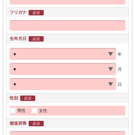
フリガナ
必須
生年月日
必須
年
月
日
性別
必須
男性
女性
都道府県
必須