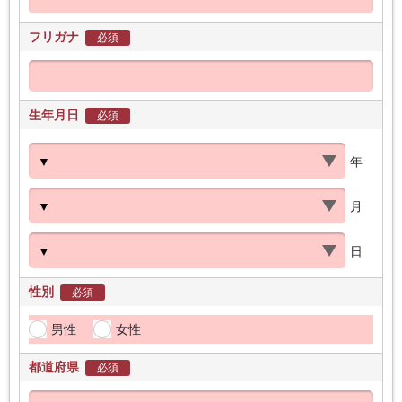
フリガナ
必須
生年月日
必須
年
月
日
性別
必須
男性
女性
都道府県
必須