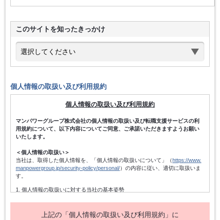
このサイトを知ったきっかけ
個人情報の取扱い及び利用規約
個人情報の取扱い及び利用規約
マンパワーグループ株式会社の個人情報の取扱い及び転職支援サービスの利
用規約について、以下内容についてご同意、ご承諾いただきますようお願い
いたします。
＜個人情報の取扱い＞
当社は、取得した個人情報を、「個人情報の取扱いについて」（
https://www.
manpowergroup.jp/security-policy/personal/
）の内容に従い、適切に取扱いま
す。
1. 個人情報の取扱いに対する当社の基本姿勢
当社は、個人情報保護方針を宣言するとともに、その内容を当社の役員及
び従業者、その他関係者に周知徹底させて実行し、改善・維持してまいり
ます。また、個人情報の取得にあたっては、適法かつ公正な手段によって
上記の「個人情報の取扱い及び利用規約」に