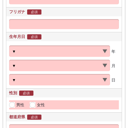
フリガナ
必須
生年月日
必須
年
月
日
性別
必須
男性
女性
都道府県
必須