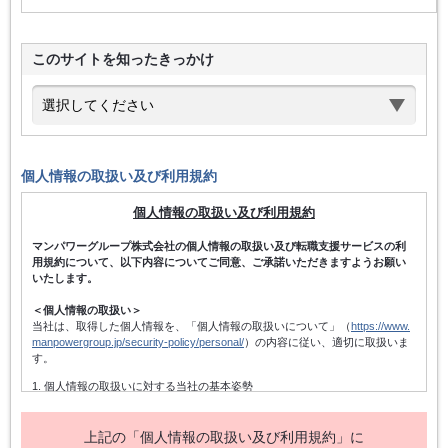
このサイトを知ったきっかけ
個人情報の取扱い及び利用規約
個人情報の取扱い及び利用規約
マンパワーグループ株式会社の個人情報の取扱い及び転職支援サービスの利
用規約について、以下内容についてご同意、ご承諾いただきますようお願い
いたします。
＜個人情報の取扱い＞
当社は、取得した個人情報を、「個人情報の取扱いについて」（
https://www.
manpowergroup.jp/security-policy/personal/
）の内容に従い、適切に取扱いま
す。
1. 個人情報の取扱いに対する当社の基本姿勢
当社は、個人情報保護方針を宣言するとともに、その内容を当社の役員及
び従業者、その他関係者に周知徹底させて実行し、改善・維持してまいり
ます。また、個人情報の取得にあたっては、適法かつ公正な手段によって
上記の「個人情報の取扱い及び利用規約」に