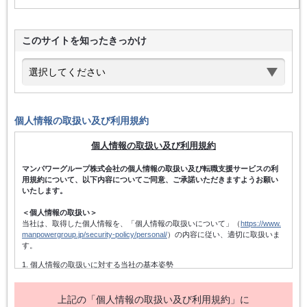
このサイトを知ったきっかけ
個人情報の取扱い及び利用規約
個人情報の取扱い及び利用規約
マンパワーグループ株式会社の個人情報の取扱い及び転職支援サービスの利
用規約について、以下内容についてご同意、ご承諾いただきますようお願い
いたします。
＜個人情報の取扱い＞
当社は、取得した個人情報を、「個人情報の取扱いについて」（
https://www.
manpowergroup.jp/security-policy/personal/
）の内容に従い、適切に取扱いま
す。
1. 個人情報の取扱いに対する当社の基本姿勢
当社は、個人情報保護方針を宣言するとともに、その内容を当社の役員及
び従業者、その他関係者に周知徹底させて実行し、改善・維持してまいり
ます。また、個人情報の取得にあたっては、適法かつ公正な手段によって
上記の「個人情報の取扱い及び利用規約」に