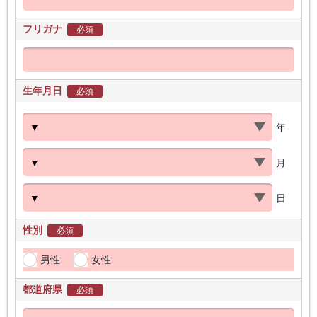
フリガナ
必須
生年月日
必須
年
月
日
性別
必須
男性
女性
都道府県
必須