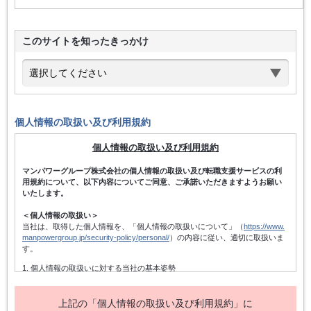
このサイトを知ったきっかけ
個人情報の取扱い及び利用規約
個人情報の取扱い及び利用規約
マンパワーグループ株式会社の個人情報の取扱い及び転職支援サービスの利
用規約について、以下内容についてご同意、ご承諾いただきますようお願い
いたします。
＜個人情報の取扱い＞
当社は、取得した個人情報を、「個人情報の取扱いについて」（
https://www.
manpowergroup.jp/security-policy/personal/
）の内容に従い、適切に取扱いま
す。
1. 個人情報の取扱いに対する当社の基本姿勢
当社は、個人情報保護方針を宣言するとともに、その内容を当社の役員及
び従業者、その他関係者に周知徹底させて実行し、改善・維持してまいり
ます。また、個人情報の取得にあたっては、適法かつ公正な手段によって
上記の「個人情報の取扱い及び利用規約」に