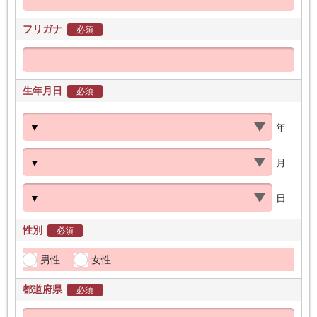
フリガナ
必須
生年月日
必須
年
月
日
性別
必須
男性
女性
都道府県
必須