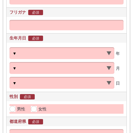
フリガナ
必須
生年月日
必須
年
月
日
性別
必須
男性
女性
都道府県
必須