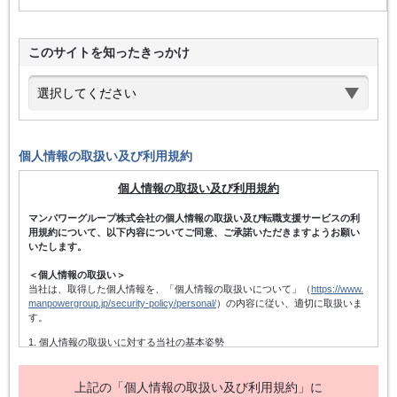
このサイトを知ったきっかけ
個人情報の取扱い及び利用規約
個人情報の取扱い及び利用規約
マンパワーグループ株式会社の個人情報の取扱い及び転職支援サービスの利
用規約について、以下内容についてご同意、ご承諾いただきますようお願い
いたします。
＜個人情報の取扱い＞
当社は、取得した個人情報を、「個人情報の取扱いについて」（
https://www.
manpowergroup.jp/security-policy/personal/
）の内容に従い、適切に取扱いま
す。
1. 個人情報の取扱いに対する当社の基本姿勢
当社は、個人情報保護方針を宣言するとともに、その内容を当社の役員及
び従業者、その他関係者に周知徹底させて実行し、改善・維持してまいり
ます。また、個人情報の取得にあたっては、適法かつ公正な手段によって
上記の「個人情報の取扱い及び利用規約」に