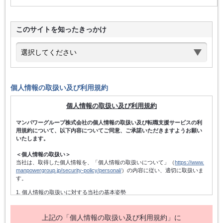
このサイトを知ったきっかけ
個人情報の取扱い及び利用規約
個人情報の取扱い及び利用規約
マンパワーグループ株式会社の個人情報の取扱い及び転職支援サービスの利
用規約について、以下内容についてご同意、ご承諾いただきますようお願い
いたします。
＜個人情報の取扱い＞
当社は、取得した個人情報を、「個人情報の取扱いについて」（
https://www.
manpowergroup.jp/security-policy/personal/
）の内容に従い、適切に取扱いま
す。
1. 個人情報の取扱いに対する当社の基本姿勢
当社は、個人情報保護方針を宣言するとともに、その内容を当社の役員及
び従業者、その他関係者に周知徹底させて実行し、改善・維持してまいり
ます。また、個人情報の取得にあたっては、適法かつ公正な手段によって
上記の「個人情報の取扱い及び利用規約」に