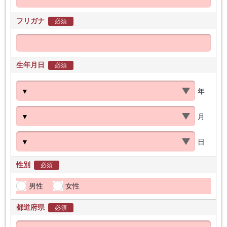
フリガナ
必須
生年月日
必須
年
月
日
性別
必須
男性
女性
都道府県
必須