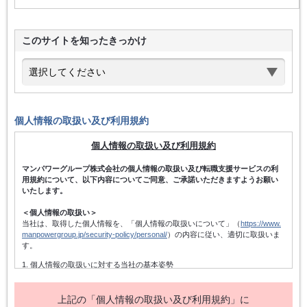
このサイトを知ったきっかけ
個人情報の取扱い及び利用規約
個人情報の取扱い及び利用規約
マンパワーグループ株式会社の個人情報の取扱い及び転職支援サービスの利
用規約について、以下内容についてご同意、ご承諾いただきますようお願い
いたします。
＜個人情報の取扱い＞
当社は、取得した個人情報を、「個人情報の取扱いについて」（
https://www.
manpowergroup.jp/security-policy/personal/
）の内容に従い、適切に取扱いま
す。
1. 個人情報の取扱いに対する当社の基本姿勢
当社は、個人情報保護方針を宣言するとともに、その内容を当社の役員及
び従業者、その他関係者に周知徹底させて実行し、改善・維持してまいり
ます。また、個人情報の取得にあたっては、適法かつ公正な手段によって
上記の「個人情報の取扱い及び利用規約」に