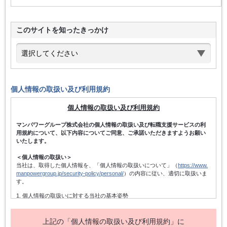
このサイトを知ったきっかけ
個人情報の取扱い及び利用規約
個人情報の取扱い及び利用規約
マンパワーグループ株式会社の個人情報の取扱い及び転職支援サービスの利
用規約について、以下内容についてご同意、ご承諾いただきますようお願い
いたします。
＜個人情報の取扱い＞
当社は、取得した個人情報を、「個人情報の取扱いについて」（
https://www.
manpowergroup.jp/security-policy/personal/
）の内容に従い、適切に取扱いま
す。
1. 個人情報の取扱いに対する当社の基本姿勢
当社は、個人情報保護方針を宣言するとともに、その内容を当社の役員及
び従業者、その他関係者に周知徹底させて実行し、改善・維持してまいり
ます。また、個人情報の取得にあたっては、適法かつ公正な手段によって
上記の「個人情報の取扱い及び利用規約」に