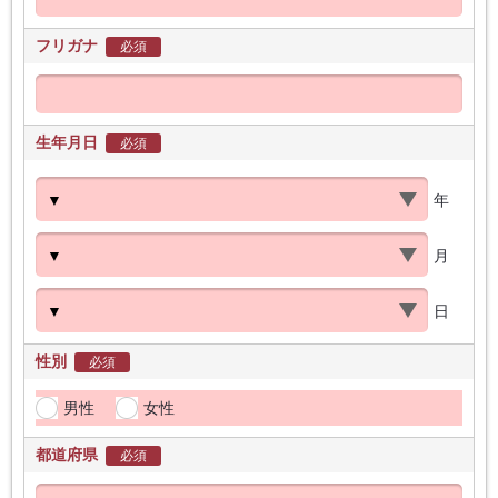
フリガナ
必須
生年月日
必須
年
月
日
性別
必須
男性
女性
都道府県
必須