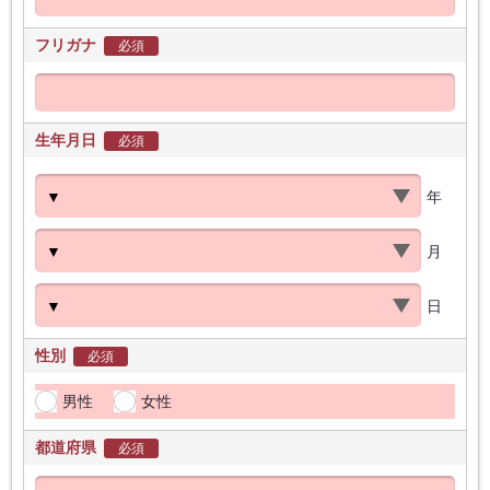
フリガナ
必須
生年月日
必須
年
月
日
性別
必須
男性
女性
都道府県
必須