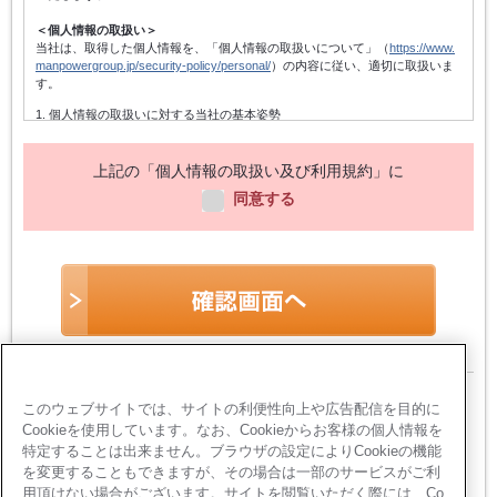
＜個人情報の取扱い＞
当社は、取得した個人情報を、「個人情報の取扱いについて」（
https://www.
manpowergroup.jp/security-policy/personal/
）の内容に従い、適切に取扱いま
す。
1. 個人情報の取扱いに対する当社の基本姿勢
当社は、個人情報保護方針を宣言するとともに、その内容を当社の役員及
び従業者、その他関係者に周知徹底させて実行し、改善・維持してまいり
ます。また、個人情報の取得にあたっては、適法かつ公正な手段によって
上記の「個人情報の取扱い及び利用規約」に
行い、不正な方法によって取得しないことはもちろん、個人情報の主体で
同意する
ある本人に対し個人情報を与えることの任意性及び当該情報を与えなかっ
た場合に本人に生じる結果を通知いたします。
2. 個人情報の利用目的
個人情報は、登録手続きのための連絡・受付、職業紹介関係業務の遂行、
当社のサービスに関する情報・キャンペーン・セミナー・イベントの案
内、当社のサービスを向上させるための各種アンケートの依頼、当社に対
する質問・相談等の返信、統計データの作成、及びこれらに準ずる業務の
遂行のために利用します。
3. 個人情報の管理
個人情報は、前項記載の目的にのみ利用し、当社の個人情報保護方針（他
当サイトは、お客様のプライバシー保護のた
このウェブサイトでは、サイトの利便性向上や広告配信を目的に
当社規程及び関連する法令等を含む）に準拠し、不正アクセス・紛失・破
壊・改ざん・漏洩等がないように適切に取扱います。
Cookieを使用しています。なお、Cookieからお客様の個人情報を
め、
個人情報入力ページにおいてSSL暗号化通
特定することは出来ません。ブラウザの設定によりCookieの機能
4. 統計処理された個人情報の利用
信を採用しています
を変更することもできますが、その場合は一部のサービスがご利
当社は取得した個人情報を元に、個人を特定しないように加工し、統計デ
用頂けない場合がございます。サイトを閲覧いただく際には、Co
ータを作成することがあります。個人を特定できないように加工された統