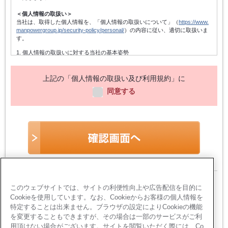
＜個人情報の取扱い＞
当社は、取得した個人情報を、「個人情報の取扱いについて」（
https://www.
manpowergroup.jp/security-policy/personal/
）の内容に従い、適切に取扱いま
す。
1. 個人情報の取扱いに対する当社の基本姿勢
当社は、個人情報保護方針を宣言するとともに、その内容を当社の役員及
び従業者、その他関係者に周知徹底させて実行し、改善・維持してまいり
ます。また、個人情報の取得にあたっては、適法かつ公正な手段によって
上記の「個人情報の取扱い及び利用規約」に
行い、不正な方法によって取得しないことはもちろん、個人情報の主体で
同意する
ある本人に対し個人情報を与えることの任意性及び当該情報を与えなかっ
た場合に本人に生じる結果を通知いたします。
2. 個人情報の利用目的
個人情報は、登録手続きのための連絡・受付、職業紹介関係業務の遂行、
当社のサービスに関する情報・キャンペーン・セミナー・イベントの案
内、当社のサービスを向上させるための各種アンケートの依頼、当社に対
する質問・相談等の返信、統計データの作成、及びこれらに準ずる業務の
遂行のために利用します。
3. 個人情報の管理
個人情報は、前項記載の目的にのみ利用し、当社の個人情報保護方針（他
当サイトは、お客様のプライバシー保護のた
このウェブサイトでは、サイトの利便性向上や広告配信を目的に
当社規程及び関連する法令等を含む）に準拠し、不正アクセス・紛失・破
壊・改ざん・漏洩等がないように適切に取扱います。
Cookieを使用しています。なお、Cookieからお客様の個人情報を
め、
個人情報入力ページにおいてSSL暗号化通
特定することは出来ません。ブラウザの設定によりCookieの機能
4. 統計処理された個人情報の利用
信を採用しています
を変更することもできますが、その場合は一部のサービスがご利
当社は取得した個人情報を元に、個人を特定しないように加工し、統計デ
用頂けない場合がございます。サイトを閲覧いただく際には、Co
ータを作成することがあります。個人を特定できないように加工された統