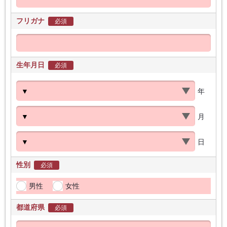
フリガナ
必須
生年月日
必須
年
月
日
性別
必須
男性
女性
都道府県
必須