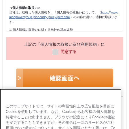
＜個人情報の取扱い＞
当社は、取得した個人情報を、「個人情報の取扱いについて」（
https://www.
manpowergroup.jp/security-policy/personal/
）の内容に従い、適切に取扱いま
す。
1. 個人情報の取扱いに対する当社の基本姿勢
当社は、個人情報保護方針を宣言するとともに、その内容を当社の役員及
び従業者、その他関係者に周知徹底させて実行し、改善・維持してまいり
ます。また、個人情報の取得にあたっては、適法かつ公正な手段によって
上記の「個人情報の取扱い及び利用規約」に
行い、不正な方法によって取得しないことはもちろん、個人情報の主体で
同意する
ある本人に対し個人情報を与えることの任意性及び当該情報を与えなかっ
た場合に本人に生じる結果を通知いたします。
2. 個人情報の利用目的
個人情報は、登録手続きのための連絡・受付、職業紹介関係業務の遂行、
当社のサービスに関する情報・キャンペーン・セミナー・イベントの案
内、当社のサービスを向上させるための各種アンケートの依頼、当社に対
する質問・相談等の返信、統計データの作成、及びこれらに準ずる業務の
遂行のために利用します。
3. 個人情報の管理
個人情報は、前項記載の目的にのみ利用し、当社の個人情報保護方針（他
当サイトは、お客様のプライバシー保護のた
このウェブサイトでは、サイトの利便性向上や広告配信を目的に
当社規程及び関連する法令等を含む）に準拠し、不正アクセス・紛失・破
壊・改ざん・漏洩等がないように適切に取扱います。
Cookieを使用しています。なお、Cookieからお客様の個人情報を
め、
個人情報入力ページにおいてSSL暗号化通
特定することは出来ません。ブラウザの設定によりCookieの機能
4. 統計処理された個人情報の利用
信を採用しています
を変更することもできますが、その場合は一部のサービスがご利
当社は取得した個人情報を元に、個人を特定しないように加工し、統計デ
用頂けない場合がございます。サイトを閲覧いただく際には、Co
ータを作成することがあります。個人を特定できないように加工された統