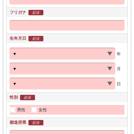
フリガナ
必須
生年月日
必須
年
月
日
性別
必須
男性
女性
都道府県
必須