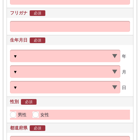
フリガナ
必須
生年月日
必須
年
月
日
性別
必須
男性
女性
都道府県
必須