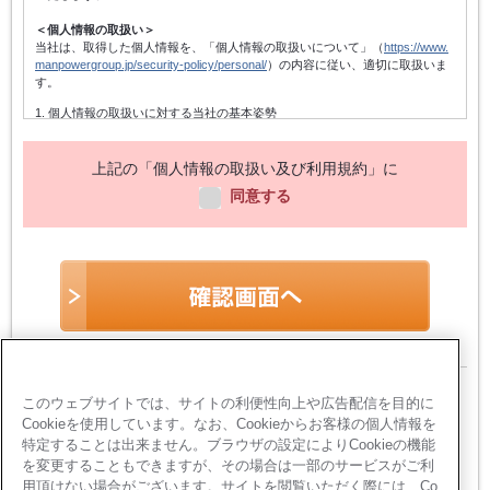
＜個人情報の取扱い＞
当社は、取得した個人情報を、「個人情報の取扱いについて」（
https://www.
manpowergroup.jp/security-policy/personal/
）の内容に従い、適切に取扱いま
す。
1. 個人情報の取扱いに対する当社の基本姿勢
当社は、個人情報保護方針を宣言するとともに、その内容を当社の役員及
び従業者、その他関係者に周知徹底させて実行し、改善・維持してまいり
ます。また、個人情報の取得にあたっては、適法かつ公正な手段によって
上記の「個人情報の取扱い及び利用規約」に
行い、不正な方法によって取得しないことはもちろん、個人情報の主体で
同意する
ある本人に対し個人情報を与えることの任意性及び当該情報を与えなかっ
た場合に本人に生じる結果を通知いたします。
2. 個人情報の利用目的
個人情報は、登録手続きのための連絡・受付、職業紹介関係業務の遂行、
当社のサービスに関する情報・キャンペーン・セミナー・イベントの案
内、当社のサービスを向上させるための各種アンケートの依頼、当社に対
する質問・相談等の返信、統計データの作成、及びこれらに準ずる業務の
遂行のために利用します。
3. 個人情報の管理
個人情報は、前項記載の目的にのみ利用し、当社の個人情報保護方針（他
当サイトは、お客様のプライバシー保護のた
このウェブサイトでは、サイトの利便性向上や広告配信を目的に
当社規程及び関連する法令等を含む）に準拠し、不正アクセス・紛失・破
壊・改ざん・漏洩等がないように適切に取扱います。
Cookieを使用しています。なお、Cookieからお客様の個人情報を
め、
個人情報入力ページにおいてSSL暗号化通
特定することは出来ません。ブラウザの設定によりCookieの機能
4. 統計処理された個人情報の利用
信を採用しています
を変更することもできますが、その場合は一部のサービスがご利
当社は取得した個人情報を元に、個人を特定しないように加工し、統計デ
用頂けない場合がございます。サイトを閲覧いただく際には、Co
ータを作成することがあります。個人を特定できないように加工された統