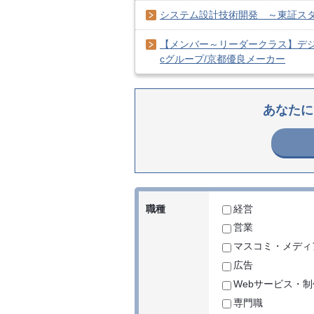
システム設計技術開発 ～東証ス
【メンバー～リーダークラス】デジ
cグループ/京都優良メーカー
あなたに
職種
経営
営業
マスコミ・メディ
広告
Webサービス・制
専門職