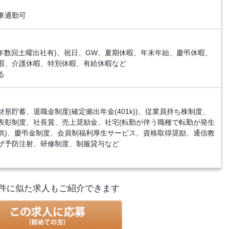
車通勤可
※年数回土曜出社有)、祝日、GW、夏期休暇、年末年始、慶弔休暇、
暇、介護休暇、特別休暇、有給休暇など
る
形貯蓄、退職金制度(確定拠出年金(401k))、従業員持ち株制度、
表彰制度、社長賞、売上奨励金、社宅(転勤が伴う職種で転勤が発生
供)、慶弔金制度、会員制福利厚生サービス、資格取得奨励、通信教
ザ予防注射、研修制度、制服貸与など
件に似た求人もご紹介できます