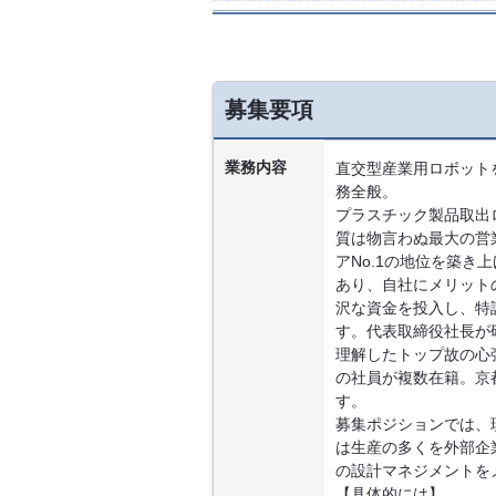
募集要項
業務内容
直交型産業用ロボット
務全般。
プラスチック製品取出
質は物言わぬ最大の営
アNo.1の地位を築
あり、自社にメリット
沢な資金を投入し、特
す。代表取締役社長が
理解したトップ故の心
の社員が複数在籍。京
す。
募集ポジションでは、
は生産の多くを外部企
の設計マネジメントを
【具体的には】