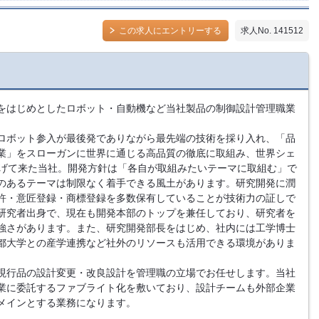
この求人にエントリーする
求人No. 141512
をはじめとしたロボット・自動機など当社製品の制御設計管理職業
ロボット参入が最後発でありながら最先端の技術を採り入れ、「品
業」をスローガンに世界に通じる高品質の徹底に取組み、世界シェ
き上げて来た当社。開発方針は「各自が取組みたいテーマに取組む」で
のあるテーマは制限なく着手できる風土があります。研究開発に潤
許・意匠登録・商標登録を多数保有していることが技術力の証しで
研究者出身で、現在も開発本部のトップを兼任しており、研究者を
強さがあります。また、研究開発部長をはじめ、社内には工学博士
都大学との産学連携など社外のリソースも活用できる環境がありま
現行品の設計変更・改良設計を管理職の立場でお任せします。当社
業に委託するファブライト化を敷いており、設計チームも外部企業
メインとする業務になります。