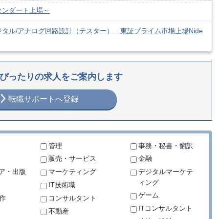
タンダート上場～
タル/アナログ回路設計（テスター） 東証プライム市場上場Nide
ぴったりの求人をご案内します
転職サポートへ登録
管理
事務・秘書・翻訳
販売・サービス
金融
ア・出版
マーケティング
デジタルマーケテ
ィング
IT技術職
ゲーム
作
コンサルタント
ITコンサルタント
不動産