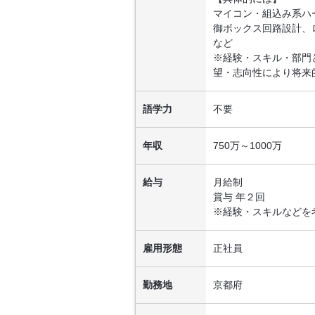
マイコン・組込み系ハ
御ボックス回路設計、
など
※経験・スキル・部門
望・志向性により将来
語学力
不要
年収
750万～1000万
給与
月給制
賞与 年２回
※経験・スキルなどを
雇用形態
正社員
勤務地
京都府