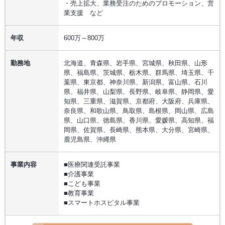
・売上拡大、業務受注のためのプロモーション、営
業支援 など
年収
600万～800万
勤務地
北海道、青森県、岩手県、宮城県、秋田県、山形
県、福島県、茨城県、栃木県、群馬県、埼玉県、千
葉県、東京都、神奈川県、新潟県、富山県、石川
県、福井県、山梨県、長野県、岐阜県、静岡県、愛
知県、三重県、滋賀県、京都府、大阪府、兵庫県、
奈良県、和歌山県、鳥取県、島根県、岡山県、広島
県、山口県、徳島県、香川県、愛媛県、高知県、福
岡県、佐賀県、長崎県、熊本県、大分県、宮崎県、
鹿児島県、沖縄県
事業内容
■医療関連受託事業
■介護事業
■こども事業
■教育事業
■スマートホスピタル事業