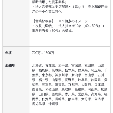
横断活用した提案業務）
・法人営業部は支店配属とは異なり、売上30億円未
満の中小企業に特化
【営業部概要】 ※１拠点のイメージ
・次長（50代）＋法人担当者10名（40～50代）＋
事務担当者（50代）の構成。
…
年収
700万～1300万
勤務地
北海道、青森県、岩手県、宮城県、秋田県、山形
県、福島県、茨城県、栃木県、群馬県、埼玉県、千
葉県、東京都、神奈川県、新潟県、富山県、石川
県、福井県、山梨県、長野県、岐阜県、静岡県、愛
知県、三重県、滋賀県、京都府、大阪府、兵庫県、
奈良県、和歌山県、鳥取県、島根県、岡山県、広島
県、山口県、徳島県、香川県、愛媛県、高知県、福
岡県、佐賀県、長崎県、熊本県、大分県、宮崎県、
鹿児島県、沖縄県