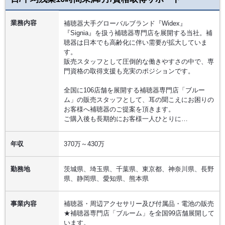
業務内容
補聴器大手グローバルブランド『Widex』
『Signia』を扱う補聴器専門店を展開する当社。補
聴器は日本でも高齢化に伴い需要が拡大していま
す。
販売スタッフとして圧倒的な働きやすさの中で、専
門資格の取得支援も充実のポジションです。
全国に106店舗を展開する補聴器専門店「ブルー
ム」の販売スタッフとして、耳の聞こえにお困りの
お客様へ補聴器のご提案を頂きます。
ご購入後も長期的にお客様一人ひとりに…
年収
370万～430万
勤務地
茨城県、埼玉県、千葉県、東京都、神奈川県、長野
県、静岡県、愛知県、熊本県
事業内容
補聴器・周辺アクセサリー及び付属品・電池の販売
★補聴器専門店「ブルーム」を全国99店舗展開して
います。