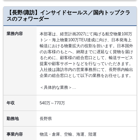
【長野/諏訪】インサイドセールス／国内トップクラ
スのフォワーダー
業務内容
本部署は、経営計画2027にて掲げる航空物量100万
トン・海上物量100万TEU達成に向け、日本発海上
輸送における物量拡大の役割を担います。日本国外
のお客様のもとへ、納期までに遅延なく貨物を届け
るために、顧客様の総合窓口として、輸送サービス
提案や顧客サポートなどを行なっていただきます。
入社後は諏訪市内の営業事務所にて、長野県内輸出
企業の総合窓口として以下の業務をお任せします。
＜具体的な業務＞…
年収
540万～770万
勤務地
長野県
事業内容
物流・倉庫、空輸、海運、陸運