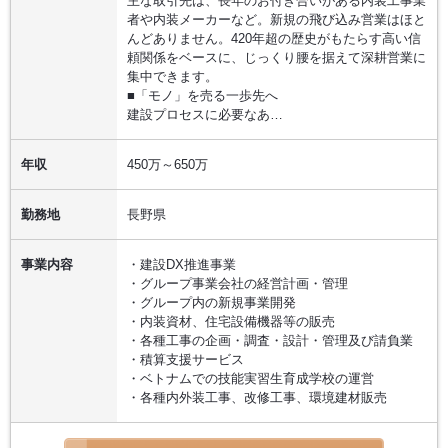
主な取引先は、長年のお付き合いがある内装工事業
者や内装メーカーなど。新規の飛び込み営業はほと
んどありません。420年超の歴史がもたらす高い信
頼関係をベースに、じっくり腰を据えて深耕営業に
集中できます。
■「モノ」を売る一歩先へ
建設プロセスに必要なあ…
年収
450万～650万
勤務地
長野県
事業内容
・建設DX推進事業
・グループ事業会社の経営計画・管理
・グループ内の新規事業開発
・内装資材、住宅設備機器等の販売
・各種工事の企画・調査・設計・管理及び請負業
・積算支援サービス
・ベトナムでの技能実習生育成学校の運営
・各種内外装工事、改修工事、環境建材販売