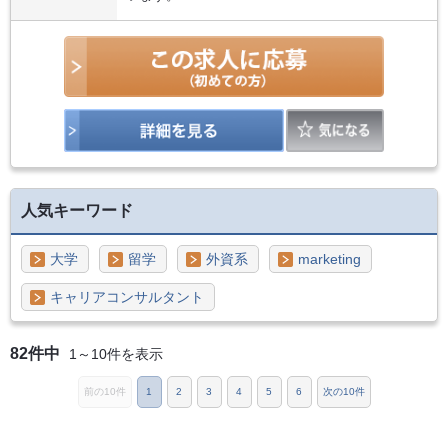
人気キーワード
大学
留学
外資系
marketing
キャリアコンサルタント
82件中
1～10件を表示
前の10件
1
2
3
4
5
6
次の10件