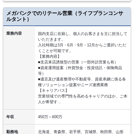
メガバンクでのリテール営業（ライフプランコンサ
ルタント）
業務内容
国内支店に在籍し、個人のお客さまを主に担当して
いただきます。
入社時期は3月・6月・9月・12月からご選択いただ
くことが可能です。
【業務内容】
■支店来店誘致型の営業（一部外訪営業も有）
■資産運用提案（外貨預金・投資信託・保険商品
等）
■遺言及び遺産整理や不動産等、資産承継に係る各
種ソリューション提案やニーズ連携業務
【キャリアパス】
営業領域での専門性を高めるキャリアのほか、ご本
人が希望す…
年収
450万～600万
勤務地
北海道、青森県、岩手県、宮城県、秋田県、山形