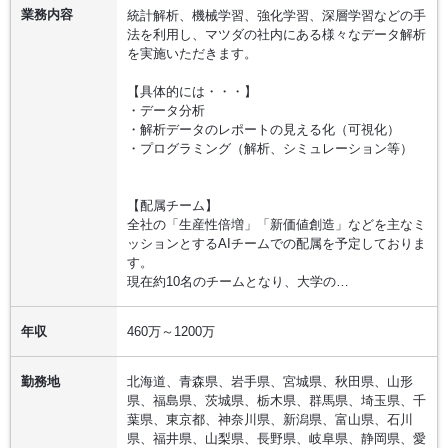
業務内容
統計解析、機械学習、強化学習、深層学習などの手
法を利用し、マツダの社内にある様々なデータ解析
を実施いただきます。
【具体的には・・・】
・データ分析
・解析データのレポートの見える化（可視化）
・プログラミング（解析、シミュレーション等）
【配属チーム】
全社の「生産性倍増」「新価値創造」などを主なミ
ッションとするAIチームでの配属を予定しておりま
す。
現在約10名のチームとなり、大学の…
年収
460万～1200万
勤務地
北海道、青森県、岩手県、宮城県、秋田県、山形
県、福島県、茨城県、栃木県、群馬県、埼玉県、千
葉県、東京都、神奈川県、新潟県、富山県、石川
県、福井県、山梨県、長野県、岐阜県、静岡県、愛