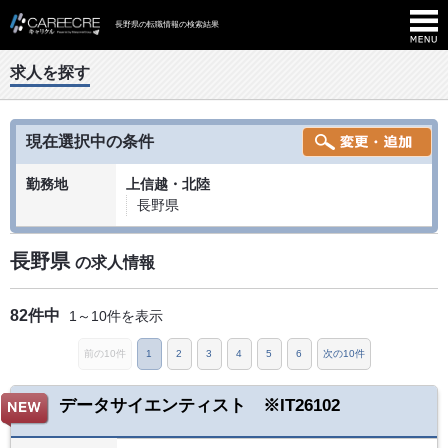
長野県の転職情報の検索結果
求人を探す
現在選択中の条件
勤務地
上信越・北陸
長野県
長野県
の求人情報
82件中
1～10件を表示
前の10件
1
2
3
4
5
6
次の10件
データサイエンティスト ※IT26102