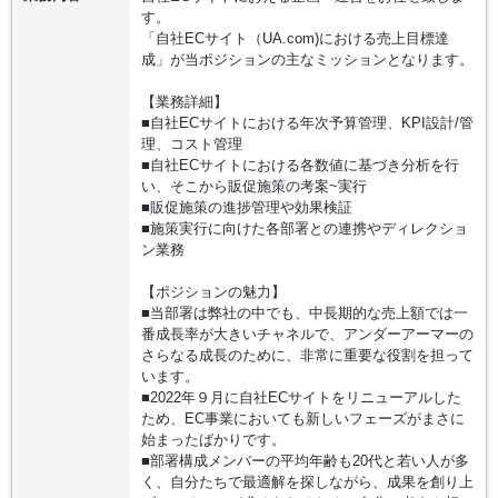
す。
「自社ECサイト（UA.com)における売上目標達
成」が当ポジションの主なミッションとなります。
【業務詳細】
■自社ECサイトにおける年次予算管理、KPI設計/管
理、コスト管理
■自社ECサイトにおける各数値に基づき分析を行
い、そこから販促施策の考案~実行
■販促施策の進捗管理や効果検証
■施策実行に向けた各部署との連携やディレクショ
ン業務
【ポジションの魅力】
■当部署は弊社の中でも、中長期的な売上額では一
番成長率が大きいチャネルで、アンダーアーマーの
さらなる成長のために、非常に重要な役割を担って
います。
■2022年９月に自社ECサイトをリニューアルした
ため、EC事業においても新しいフェーズがまさに
始まったばかりです。
■部署構成メンバーの平均年齢も20代と若い人が多
く、自分たちで最適解を探しながら、成果を創り上