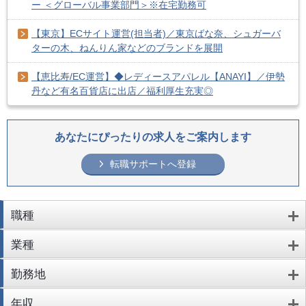
ー ＜グローバル事業部門＞※在宅勤務可
【東京】ECサイト運営(担当者)／東京ばな奈、シュガーバ
ターの木、ねんりん家などのブランドを展開
【恵比寿/EC運営】◆レディースアパレル【ANAYI】／伊勢
丹など有名百貨店に出店／福利厚生充実◎
あなたにぴったりの求人をご案内します
転職サポートへ登録
職種
業種
勤務地
年収