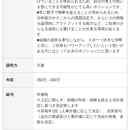
げていることが求められるため、自分の考えや想い
を形にできる可能性がとても高いポジションです。
■常に数字で物事を捉えることが求められるため、
分析能力やそこからの課題設定力、さらにその情報
を論理的にアウトプットする能力など、ご自身のさ
らなる成長にも繋げることが出来る環境がありま
す。
■組織の成長を牽引しながら、スポーツ好きな仲間
と共に、ご自身もパワーアップしたいという想いが
ある方にはとっておきのポジションだと思います
語学力
不要
年収
350万～600万
給与
年俸制
※上記に限らず、前職の年収・経験を踏まえ当社規
定に基づき決定致します
※昇格年1回（人事評価に応じて決定）、決算賞与
（会社の業績及び人事評価に応じて支給の有無、金
額を決定）