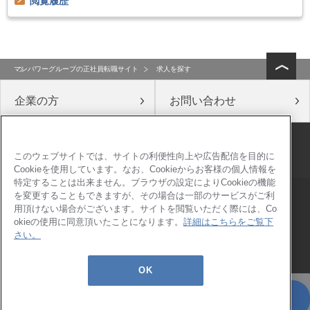
閲覧履歴
マンパワーグループの正社員転職サイト
求人を探す
企業の方
お問い合わせ
公式ソーシャルメディア
このウェブサイトでは、サイトの利便性向上や広告配信を目的に
Cookieを使用しています。なお、Cookieからお客様の個人情報を
特定することは出来ません。ブラウザの設定によりCookieの機能
を変更することもできますが、その場合は一部のサービスがご利
会社概要
このサイトについて
用頂けない場合がございます。サイトを閲覧いただく際には、Co
情報セキュリティ基本方針
個人情報保護方針
okieの使用に同意頂いたことになります。
詳細はこちらをご覧下
さい。
個人情報の取り扱いについて
コンプライアンス
サイトマップ
OK
＞転職サポートに申し込む(無料)
初めての方はこちら
Copyright © 2026 ManpowerGroup Co., Ltd. All Rights Reserved.