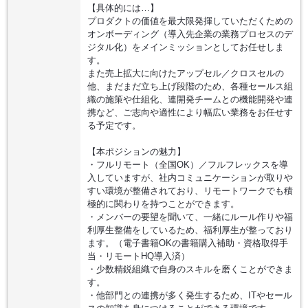
【具体的には…】
プロダクトの価値を最大限発揮していただくための
オンボーディング（導入先企業の業務プロセスのデ
ジタル化）をメインミッションとしてお任せしま
す。
また売上拡大に向けたアップセル／クロスセルの
他、まだまだ立ち上げ段階のため、各種セールス組
織の施策や仕組化、連開発チームとの機能開発や連
携など、ご志向や適性により幅広い業務をお任せす
る予定です。
【本ポジションの魅力】
・フルリモート（全国OK）／フルフレックスを導
入していますが、社内コミュニケーションが取りや
すい環境が整備されており、リモートワークでも積
極的に関わりを持つことができます。
・メンバーの要望を聞いて、一緒にルール作りや福
利厚生整備をしているため、福利厚生が整っており
ます。（電子書籍OKの書籍購入補助・資格取得手
当・リモートHQ導入済）
・少数精鋭組織で自身のスキルを磨くことができま
す。
・他部門との連携が多く発生するため、ITやセール