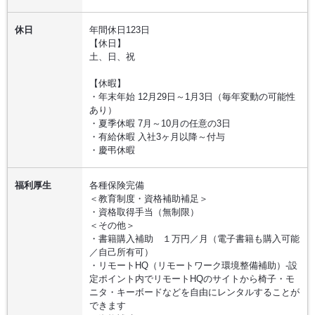
休日
年間休日123日
【休日】
土、日、祝
【休暇】
・年末年始 12月29日～1月3日（毎年変動の可能性
あり）
・夏季休暇 7月～10月の任意の3日
・有給休暇 入社3ヶ月以降～付与
・慶弔休暇
福利厚生
各種保険完備
＜教育制度・資格補助補足＞
・資格取得手当（無制限）
＜その他＞
・書籍購入補助 １万円／月（電子書籍も購入可能
／自己所有可）
・リモートHQ（リモートワーク環境整備補助）-設
定ポイント内でリモートHQのサイトから椅子・モ
ニタ・キーボードなどを自由にレンタルすることが
できます