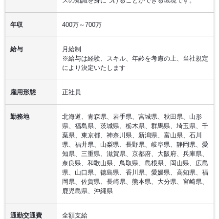
スの知識を身につけることができる環境です。
年収
400万～700万
給与
月給制
※給与は経験、スキル、年齢を考慮の上、当社規定
により決定いたします
雇用形態
正社員
勤務地
北海道、青森県、岩手県、宮城県、秋田県、山形
県、福島県、茨城県、栃木県、群馬県、埼玉県、千
葉県、東京都、神奈川県、新潟県、富山県、石川
県、福井県、山梨県、長野県、岐阜県、静岡県、愛
知県、三重県、滋賀県、京都府、大阪府、兵庫県、
奈良県、和歌山県、鳥取県、島根県、岡山県、広島
県、山口県、徳島県、香川県、愛媛県、高知県、福
岡県、佐賀県、長崎県、熊本県、大分県、宮崎県、
鹿児島県、沖縄県
通勤交通費
全額支給