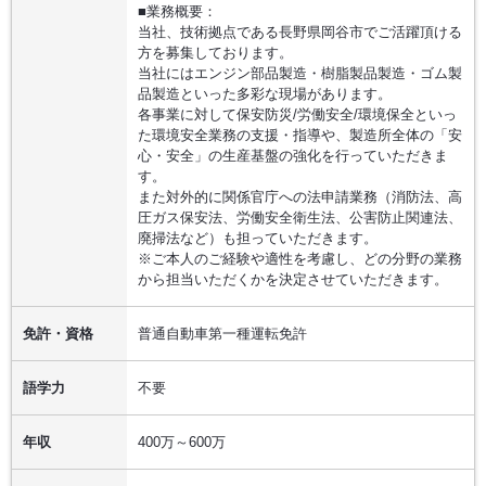
■業務概要：
当社、技術拠点である長野県岡谷市でご活躍頂ける
方を募集しております。
当社にはエンジン部品製造・樹脂製品製造・ゴム製
品製造といった多彩な現場があります。
各事業に対して保安防災/労働安全/環境保全といっ
た環境安全業務の支援・指導や、製造所全体の「安
心・安全」の生産基盤の強化を行っていただきま
す。
また対外的に関係官庁への法申請業務（消防法、高
圧ガス保安法、労働安全衛生法、公害防止関連法、
廃掃法など）も担っていただきます。
※ご本人のご経験や適性を考慮し、どの分野の業務
から担当いただくかを決定させていただきます。
免許・資格
普通自動車第一種運転免許
語学力
不要
年収
400万～600万