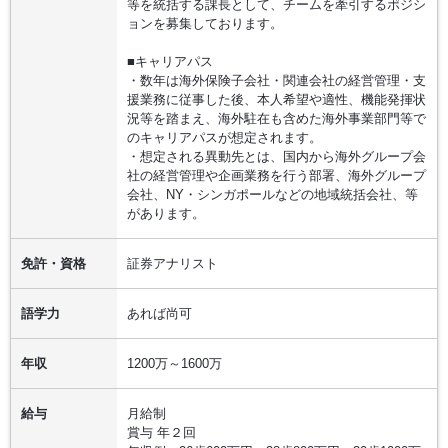
等を統括する課長として、チームを牽引するポジシ
ョンを募集しております。
■キャリアパス
・数年は海外保険子会社・関連会社の経営管理・支
援業務に従事した後、本人希望や適性、機能発揮状
況等を踏まえ、海外駐在も含めた海外事業部門等で
のキャリアパスが想定されます。
・想定される異動先とは、国内から海外グループ会
社の経営管理や企画業務を行う部署、海外グループ
会社、NY・シンガポールなどの地域統括会社、等
があります。
免許・資格
証券アナリスト
語学力
あれば尚可
年収
1200万～1600万
給与
月給制
賞与 年２回