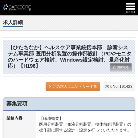
求人詳細
【ひたちなか】ヘルスケア事業統括本部 診断シス
テム事業部 医用分析装置の操作部設計（PCやモニタ
のハードウェア検討、Windows設定検討、量産化対
応）【H196】
この求人にエントリーする
求人No. 191423
募集要項
業務内容
【職務概要】
医用分析装置（血液分析装置、検体前処理装置）の
操作部に関する設計・設定を行っていただきます。