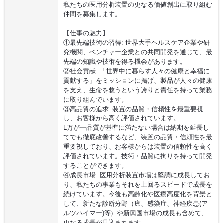
私たちの医用分析装置の更なる価値創出に取り組む
仲間を募集します。
【仕事の魅力】
①最先端技術の習得: 世界大手ヘルスケア企業や研
究機関、ベンチャー企業との共同開発を通じて、最
先端の知識や技術を得る機会があります。
②社会貢献: 「世界中に暮らす人々の健康と幸福に
貢献する」をミッションに掲げ、製品が人々の健康
を支え、生命を救うという誇りと責任を持って業務
に取り組んでいます。
③高品質の追求: 装置の品質・信頼性を最重要視
し、お客様から高く評価されています。
L万が一品質が基準に満たない場合は納期を延長し
てでも徹底改善するなど、装置の品質・信頼性を最
重要視しており、お客様からは装置の信頼性を高く
評価されています。技術・品質に拘りを持って開発
することができます。
④成長市場: 医用分析装置市場は堅調に成長してお
り、私たちの事業もそれを上回るスピードで成長を
続けています。今後も高齢化や医療高度化を背景と
して、新たな診断分野（癌、感染症、神経疾患(ア
ルツハイマー)等）や新興国市場の成長も含めて、
更なる成長が見込まれます。