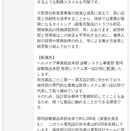
するような勤務スタイルも可能です。
※医用分析装置事業の急速な成長に加えて、高い品
質と信頼性を追求することから、現状では業務が過
密になるタイミング（顧客先製品のトラブル対応、
開発製品の性能課題対応、等）があります。経営幹
部と管理者はこの状況を平準化するために、優秀人
財の採用や業務効率の向上、等による働き方改革に
鋭意取り組んでおります。
【配属先】
ヘルスケア事業統括本部 診断システム事業部 那珂
診断製品本部 医用システム第一設計部に配属いた
します。
担当製品ごとに第一～第五設計部に分かれており、
操作部の専門的な業務は医用システム第一設計部で
代表して取り纏めています。
そのため、設計部を横串で業務対応してくこともあ
るため、様々な製品に触れることができる環境で
す。
那珂診断製品本部全体で約1,100名（派遣社員含
む）、このうち電気設計担当者は約150名在籍して
います。操作部の設計担当者は電気設計チームに所