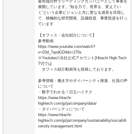
最先端分野でリーディングカンパニーとして事業を
展開しています。“知る力で、世界を、変えてい
く”という企業ビジョンと共に更なる成長を目指し
て、積極的な研究開発、設備投資、事業投資を行っ
ています
【オフィス・会社紹介について】
参考動画
https://www.youtube.com/watch?
v=03d_7qodGD4&t=270s
※Youtubeの当社公式アカウント[Hitachi High-Tech
TV]では
オフィス紹介動画等も投稿しております。
参考情報：働き方やダイバーシティ推進、社員の声
について
・数字でわかる！日立ハイテク
https://www.hitachi-
hightech.com/jp/ja/company/data/
・ダイバーシティについて
https://www.hitachi-
hightech.com/jp/ja/company/sustainability/social/di
versity-management.html