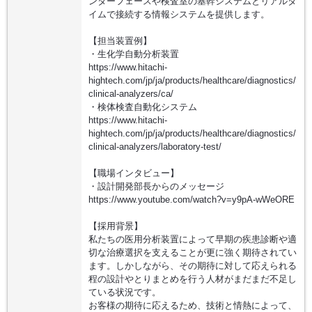
ンターフェースや検査室の基幹システムとリアルタ
イムで接続する情報システムを提供します。
【担当装置例】
・生化学自動分析装置
https://www.hitachi-
hightech.com/jp/ja/products/healthcare/diagnostics/
clinical-analyzers/ca/
・検体検査自動化システム
https://www.hitachi-
hightech.com/jp/ja/products/healthcare/diagnostics/
clinical-analyzers/laboratory-test/
【職場インタビュー】
・設計開発部長からのメッセージ
https://www.youtube.com/watch?v=y9pA-wWeORE
【採用背景】
私たちの医用分析装置によって早期の疾患診断や適
切な治療選択を支えることが更に強く期待されてい
ます。しかしながら、その期待に対して応えられる
程の設計やとりまとめを行う人材がまだまだ不足し
ている状況です。
お客様の期待に応えるため、技術と情熱によって、