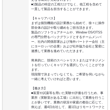
■1製品の特定の工程だけでなく、他工程を含めて
一貫して製品を担当することができます。
【キャリアパス】
まずは個別機能の設計業務から始めて、徐々に操作
部全体の設計や取り纏めをご担当頂きます。
製品のソフトウェアチームや、Window OS/OTSS
の専門分野をバックグランドとするチームメンバ
ー、社内の関係部署および海外パートナー会社（主
にヨーロッパの企業）および社外協力会社と緊密に
連携して業務を進めていただきます。
将来的に、技術のスペシャリストまたはマネジメン
トを行っていくキャリアを選択していくことができ
ます。
現段階で決まっていなくても、ご希望を伺いながら
一緒に考えていければと思います。
【働き方】
■装置や試薬等を用いた実験や評価を行うため、事
業所（実験室がある工場）に出社して業務を行うこ
とが多いです。業務の状況や家庭の都合に応じて、
例えば、週4日出社して、週1日はリモートワークと