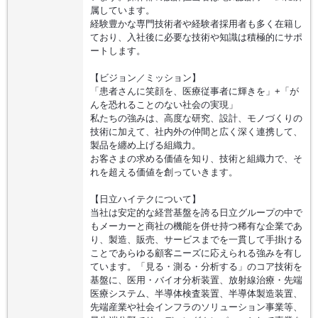
属しています。
経験豊かな専門技術者や経験者採用者も多く在籍し
ており、入社後に必要な技術や知識は積極的にサポ
ートします。
【ビジョン／ミッション】
「患者さんに笑顔を、医療従事者に輝きを」+「が
んを恐れることのない社会の実現」
私たちの強みは、高度な研究、設計、モノづくりの
技術に加えて、社内外の仲間と広く深く連携して、
製品を纏め上げる組織力。
お客さまの求める価値を知り、技術と組織力で、そ
れを超える価値を創っていきます。
【日立ハイテクについて】
当社は安定的な経営基盤を誇る日立グループの中で
もメーカーと商社の機能を併せ持つ稀有な企業であ
り、製造、販売、サービスまでを一貫して手掛ける
ことであらゆる顧客ニーズに応えられる強みを有し
ています。「見る・測る・分析する」のコア技術を
基盤に、医用・バイオ分析装置、放射線治療・先端
医療システム、半導体検査装置、半導体製造装置、
先端産業や社会インフラのソリューション事業等、