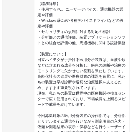
【職務詳細】
・使用するPC、ユーザーデバイス、通信機器の選
定や評価
・Windows系OSや各種デバイスドライバなどの設
定や評価
・セキュリティの規制に対する対応の検討
・分析部との通信評価、装置アプリケーションソフ
トとの組合せ評価の他、周辺機器に関する設計業務
【装置について】
日立ハイテクが手掛ける医用分析装置は、血液や尿
などに含まれる成分を分析し、疾患の診断や治療の
モニタリングに欠かせない役割を果たしています。
高齢化社会の進展や医療財政の課題を背景に、私た
ちの装置は早期診断や適切な治療選択を支えるた
め、ますます重要視されています。
現在、私たちの装置は世界中の医療機関や検査セン
ターで広く使用されており、市場成長を上回るスピ
ードで成長を続けています。
今回募集対象の医用分析装置の操作部では、分析部
とリアルタイム通信を行いながら測定項目の入力・
依頼や測定結果の表示・保存などを行うユーザーイ