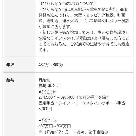
【ひたちなか市の環境について】
・ひたちなか市は東京駅から電車で約1時間。都市
開発も進んでおり、大型ショッピング施設、映画
館、遊園地、海水浴場、ゴルフ場等のレジャー施設
が豊富にあります。
・新しい住宅街が増加しており、豊かな自然環境と
快適なライフスタイル環境はひとり暮らしの方にと
ってはもちろん、ご家族での生活や子育てにも最適
です。
年収
487万～860万
給与
月給制
賞与 年２回
■予定月給
274,500円～397,400円※固定手当を除く
固定手当：ライフ・ワークスタイルサポート手当
5,000円
■予定年収
487万円～860万円
※（月給×12ヶ月）＋賞与、諸手当込み