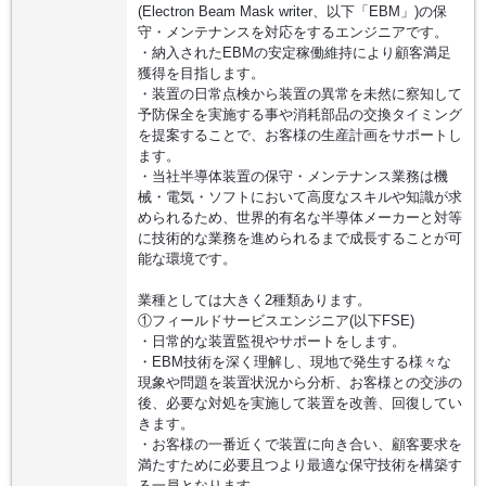
(Electron Beam Mask writer、以下「EBM」)の保
守・メンテナンスを対応をするエンジニアです。
・納入されたEBMの安定稼働維持により顧客満足
獲得を目指します。
・装置の日常点検から装置の異常を未然に察知して
予防保全を実施する事や消耗部品の交換タイミング
を提案することで、お客様の生産計画をサポートし
ます。
・当社半導体装置の保守・メンテナンス業務は機
械・電気・ソフトにおいて高度なスキルや知識が求
められるため、世界的有名な半導体メーカーと対等
に技術的な業務を進められるまで成長することが可
能な環境です。
業種としては大きく2種類あります。
①フィールドサービスエンジニア(以下FSE)
・日常的な装置監視やサポートをします。
・EBM技術を深く理解し、現地で発生する様々な
現象や問題を装置状況から分析、お客様との交渉の
後、必要な対処を実施して装置を改善、回復してい
きます。
・お客様の一番近くで装置に向き合い、顧客要求を
満たすために必要且つより最適な保守技術を構築す
る一員となります。