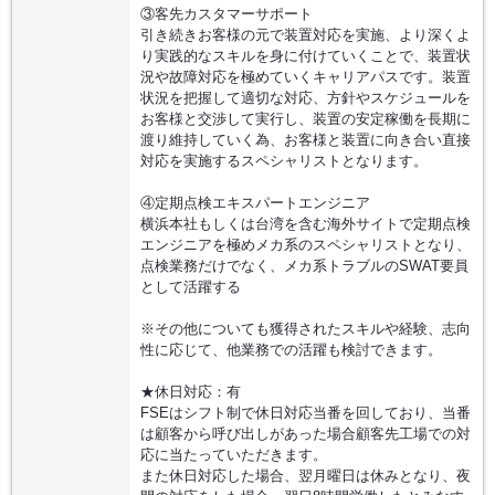
③客先カスタマーサポート
引き続きお客様の元で装置対応を実施、より深くよ
り実践的なスキルを身に付けていくことで、装置状
況や故障対応を極めていくキャリアパスです。装置
状況を把握して適切な対応、方針やスケジュールを
お客様と交渉して実行し、装置の安定稼働を長期に
渡り維持していく為、お客様と装置に向き合い直接
対応を実施するスペシャリストとなります。
④定期点検エキスパートエンジニア
横浜本社もしくは台湾を含む海外サイトで定期点検
エンジニアを極めメカ系のスペシャリストとなり、
点検業務だけでなく、メカ系トラブルのSWAT要員
として活躍する
※その他についても獲得されたスキルや経験、志向
性に応じて、他業務での活躍も検討できます。
★休日対応：有
FSEはシフト制で休日対応当番を回しており、当番
は顧客から呼び出しがあった場合顧客先工場での対
応に当たっていただきます。
また休日対応した場合、翌月曜日は休みとなり、夜