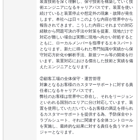
装置技術を深く理解し、保守技術を構築していく技
術エンジニアになるキャリアパスです。装置を使い
続けていると装置停止や想定外の現象・故障が発生
します。本社へは日々このような内容が世界中から
報告されてきます。こうした内容にそれまでの対応
経験から問題可決の手法や対策を提案、現地だけで
対応が難しい場合は実際に現地へ向かい対処すると
ともに、ローカルメンバーを指導するエキスパート
となります。新たに得られた専門知識や実績から保
守対応方針化や解析手法、新規ツール等の開発を行
います。装置対応における傑出した技術と実績を備
えたエンジニアとなります。
②顧客工場の全体保守・運営管理
対象となるお客様のカスタマーサポートに対する責
任者になるキャリアパスです。
弊社のお客様は世界中に存在し、それをリージョン
といわれる国別のエリアに分け対応しています。装
置を使用していただいているお客様の満足を得られ
るカスタマーサポートを提供する為、予防保全やト
ラブルシュート、それに関連する全体コントロール
を実施し、最終的な結果に対する責任を負うマネー
ジャーとなります。