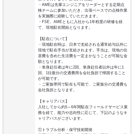
・AMEは先輩エンジニアをリーダーとする定期点
検チームに参加いただき、出張ベースでの点検作業
を実施際に経験していただきます。
・FSE、AMEともに入社から1年程度の研修を経
て、現地駐在開始となります。
【駐在について】
・現地駐在時は、日本で支給される通常給与以外に
現地で駐在手当が支給されます。手当は、現地の住
居費を含めた生活費を一定まかなうことが可能な金
額となります。
・単身赴任者は年に2回、単身赴任者以外は年に1
回、1往復分の交通費用を会社負担で帰国すること
が可能です。
・ご家族帯同で駐在も可能で、ご家族分の交通費も
会社負担となります。
【キャリアパス】
入社してから約5～6年間駐在フィールドサービス業
務を経て、能力や志向性に応じて、下記のようなキ
ャリアパスがございます。
①トラブル分析・保守技術開発