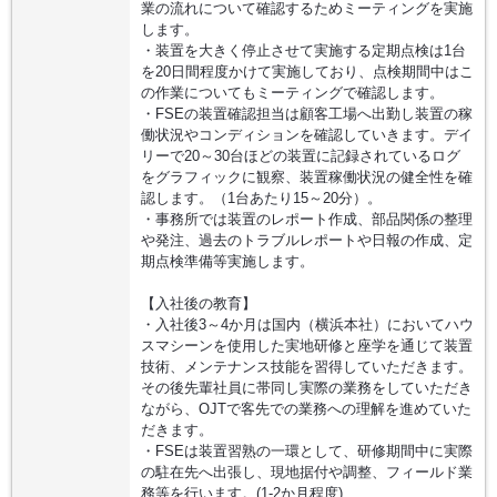
業の流れについて確認するためミーティングを実施
します。
・装置を大きく停止させて実施する定期点検は1台
を20日間程度かけて実施しており、点検期間中はこ
の作業についてもミーティングで確認します。
・FSEの装置確認担当は顧客工場へ出勤し装置の稼
働状況やコンディションを確認していきます。デイ
リーで20～30台ほどの装置に記録されているログ
をグラフィックに観察、装置稼働状況の健全性を確
認します。（1台あたり15～20分）。
・事務所では装置のレポート作成、部品関係の整理
や発注、過去のトラブルレポートや日報の作成、定
期点検準備等実施します。
【入社後の教育】
・入社後3～4か月は国内（横浜本社）においてハウ
スマシーンを使用した実地研修と座学を通じて装置
技術、メンテナンス技能を習得していただきます。
その後先輩社員に帯同し実際の業務をしていただき
ながら、OJTで客先での業務への理解を進めていた
だきます。
・FSEは装置習熟の一環として、研修期間中に実際
の駐在先へ出張し、現地据付や調整、フィールド業
務等を行います。(1-2か月程度)