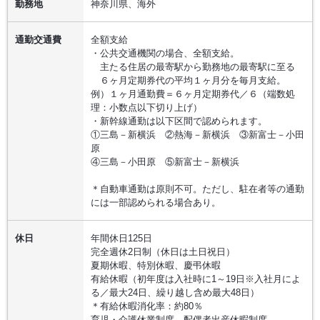
勤務地
神奈川県、海外
通勤交通費
全額支給
・公共交通機関の場合、全額支給。
主たる住居の最寄駅から勤務地の最寄駅に至る
６ヶ月定期券代の平均１ヶ月分を毎月支給。
例）１ヶ月通勤費＝６ヶ月定期券代／６（端数処
理：小数点以下切り上げ）
・新幹線通勤は以下区間で認められます。
①三島－新横浜 ②熱海－新横浜 ③新富士－小田
原
④三島－小田原 ⑤新富士－新横浜
＊自動車通勤は原則不可。ただし、駐在者等の通勤
には一部認められる場合あり。
休日
年間休日125日
完全週休2日制（休日は土日祝日）
夏期休暇、特別休暇、慶弔休暇
有給休暇（初年度は入社時に1～19日※入社月によ
る／最大24日、繰り越し含め最大48日）
＊有給休暇消化率：約80％
育児・介護休業制度、配偶者出産休暇制度