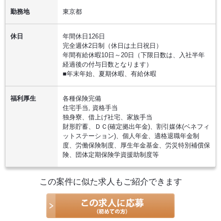
勤務地
東京都
休日
年間休日126日
完全週休2日制（休日は土日祝日）
年間有給休暇10日～20日（下限日数は、入社半年
経過後の付与日数となります）
■年末年始、夏期休暇、有給休暇
福利厚生
各種保険完備
住宅手当, 資格手当
独身寮、借上げ社宅、家族手当
財形貯蓄、ＤＣ(確定拠出年金)、割引媒体(ベネフィ
ットステーション)、個人年金、適格退職年金制
度、労働保険制度、厚生年金基金、労災特別補償保
険、団体定期保険学資援助制度等
この案件に似た求人もご紹介できます