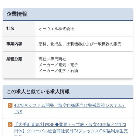
企業情報
社名
オーウエル株式会社
事業内容
塗料、化成品、塗装機器および一般機器の販売
業種分類
商社／専門商社
メーカー／電気・電子
メーカー／化学・石油
この求人と似ている求人情報
4378 AIシステム開発（航空自衛隊向け警戒監視システム）
_NS
【大手町直結/社内SE◆業界トップ級・設立40年超／年123
日休】グローバル総合商社双日G/フレックスOK/福利厚生充