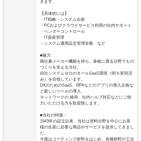
きます。
【具体的には】
・IT戦略・システム企画
・PCおよびクラウドサービス利用の社内サポート
・ベンダーコントロール
・IT資産管理
・システム運用設定管理全般 など
■魅力
商社兼メーカー機能を持ち、多岐に渡る分野でもの
づくりを支える当社。
自社システムゼロのオールSaaS環境（90％実現済
み）を目指しています。
DXのためのSaaS、RPAなどのアプリの導入企画な
ど新しいツールの導入、
ネットワークの 維持、社内ヘルプ対応などにご助
力いただける方を歓迎致します。
■当社の特徴：
1943年の設立以来、当社は塗料分野を中心にお客
様の生産に必要な商品やサービスを提供してきまし
た。
今後はコーティング材料をはじめ、各種材料や工法