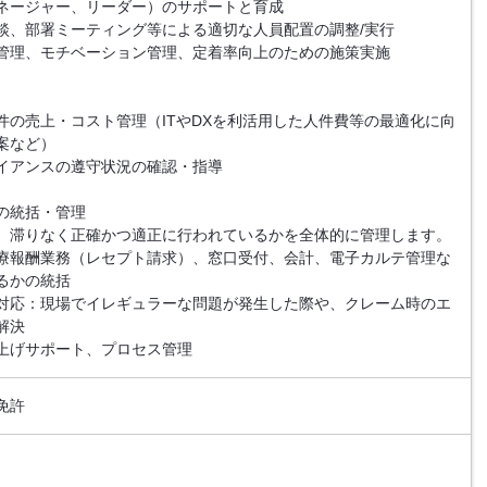
ネージャー、リーダー）のサポートと育成
談、部署ミーティング等による適切な人員配置の調整/実行
管理、モチベーション管理、定着率向上のための施策実施
件の売上・コスト管理（ITやDXを利活用した人件費等の最適化に向
案など）
イアンスの遵守状況の確認・指導
の統括・管理
、滞りなく正確かつ適正に行われているかを全体的に管理します。
療報酬業務（レセプト請求）、窓口受付、会計、電子カルテ管理な
るかの統括
対応：現場でイレギュラーな問題が発生した際や、クレーム時のエ
解決
上げサポート、プロセス管理
免許