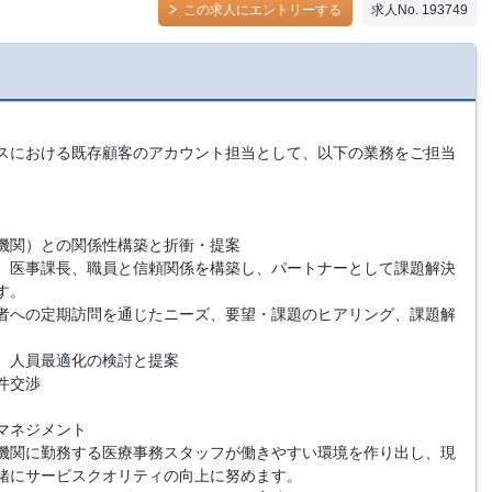
この求人にエントリーする
求人No. 193749
スにおける既存顧客のアカウント担当として、以下の業務をご担当
機関）との関係性構築と折衝・提案
、医事課長、職員と信頼関係を構築し、パートナーとして課題解決
す。
者への定期訪問を通じたニーズ、要望・課題のヒアリング、課題解
、人員最適化の検討と提案
件交渉
マネジメント
機関に勤務する医療事務スタッフが働きやすい環境を作り出し、現
緒にサービスクオリティの向上に努めます。