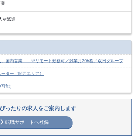
事業
人材派遣
入、国内営業 ※リモート勤務可／残業月20h程／双日グループ
ィネーター（関西エリア）
験可能）
ぴったりの求人をご案内します
転職サポートへ登録