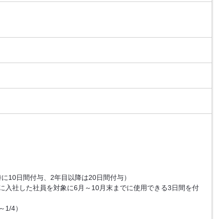
に10日間付与、2年目以降は20日間付与）
に入社した社員を対象に6月～10月末までに使用できる3日間を付
～1/4）