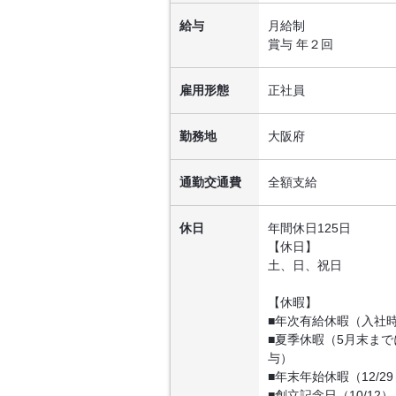
給与
月給制
賞与 年２回
雇用形態
正社員
勤務地
大阪府
通勤交通費
全額支給
休日
年間休日125日
【休日】
土、日、祝日
【休暇】
■年次有給休暇（入社時
■夏季休暇（5月末まで
与）
■年末年始休暇（12/29
■創立記念日（10/12）