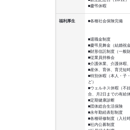
■慶弔休暇
福利厚生
■各種社会保険完備
■退職金制度
■慶弔見舞金（結婚祝
■財形信託制度（一般
■従業員持株会
■介護休業、介護休暇
■産休、育休、育児短
■特別休暇（本人・子
ど）
■ウェルネス休暇（不
合、月2日までの有給
■定期健康診断
■団体総合生活保険
■永年勤続表彰制度
■各種研修制度（入社
■社内公募制度