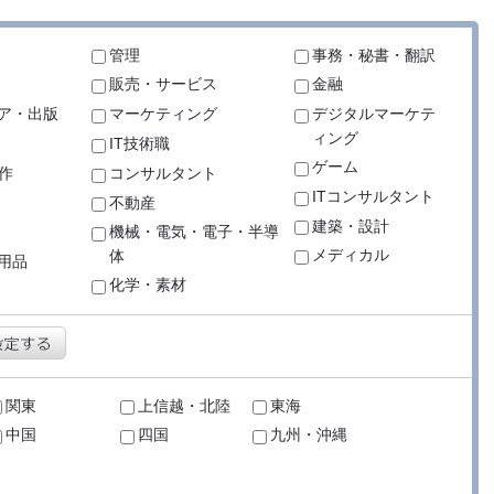
管理
事務・秘書・翻訳
販売・サービス
金融
ア・出版
マーケティング
デジタルマーケテ
ィング
IT技術職
ゲーム
作
コンサルタント
ITコンサルタント
不動産
建築・設計
機械・電気・電子・半導
メディカル
体
用品
化学・素材
関東
上信越・北陸
東海
中国
四国
九州・沖縄