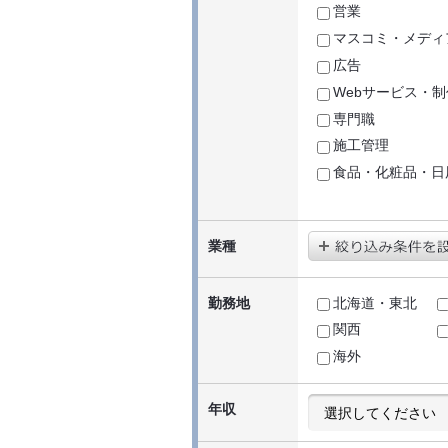
営業
マスコミ・メディ
広告
Webサービス・制
専門職
施工管理
食品・化粧品・日
業種
勤務地
北海道・東北
関西
海外
年収