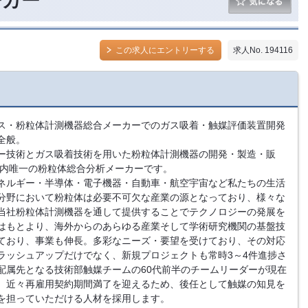
ーカー
この求人にエントリーする
求人No. 194116
ス・粉粒体計測機器総合メーカーでのガス吸着・触媒評価装置開発
全般。
ー技術とガス吸着技術を用いた粉粒体計測機器の開発・製造・販
国内唯一の粉粒体総合分析メーカーです。
ネルギー・半導体・電子機器・自動車・航空宇宙など私たちの生活
分野において粉粒体は必要不可欠な産業の源となっており、様々な
当社粉粒体計測機器を通して提供することでテクノロジーの発展を
はもとより、海外からのあらゆる産業そして学術研究機関の基盤技
ており、事業も伸長。多彩なニーズ・要望を受けており、その対応
ラッシュアップだけでなく、新規プロジェクトも常時3～4件進捗さ
配属先となる技術部触媒チームの60代前半のチームリーダーが現在
、近々再雇用契約期間満了を迎えるため、後任として触媒の知見を
を担っていただける人材を採用します。