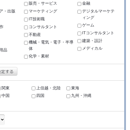
販売・サービス
金融
ア・出版
マーケティング
デジタルマーケテ
ィング
IT技術職
ゲーム
作
コンサルタント
ITコンサルタント
不動産
建築・設計
機械・電気・電子・半導
メディカル
体
用品
化学・素材
関東
上信越・北陸
東海
中国
四国
九州・沖縄