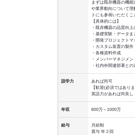
まずは既存機器の機能
や業界動向について理
トにも参画いただくこ
【具体的には】
・既存機器の品質向上
・基礎実験・データま
・開発プロジェクトマ
・カスタム装置の製作
・各種資料作成
・メンバーマネジメン
・社内外関連部署との
語学力
あれば尚可
【歓迎(必須ではありま
英語力があれば尚良し
年収
800万～1000万
給与
月給制
賞与 年２回