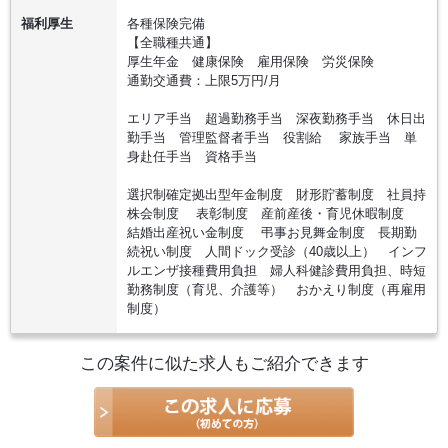
福利厚生
各種保険完備
【全職種共通】
厚生年金 健康保険 雇用保険 労災保険
通勤交通費：上限5万円/月
エリア手当 超過勤務手当 深夜勤務手当 休日出
勤手当 管理監督者手当 役割給 家族手当 単
身赴任手当 資格手当
選択制確定拠出型年金制度 財形貯蓄制度 社員持
株会制度 表彰制度 産前産後・育児休暇制度
結婚出産祝い金制度 弔事お見舞金制度 長期勤
続祝い制度 人間ドック受診（40歳以上） インフ
ルエンザ接種費用負担 婦人科健診費用負担、時短
勤務制度（育児、介護等） おかえり制度（再雇用
制度）
この案件に似た求人もご紹介できます