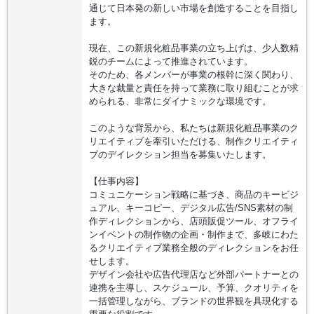
通じて日本発の新しい市場を創造することを目指し
ます。
現在、この新規化粧品事業の立ち上げは、少人数精
鋭のチームによって推進されています。
そのため、各メンバーが事業の根幹に深く関わり、
大きな裁量と責任を持って業務に取り組むことが求
められる、非常にダイナミックな環境です。
このような背景から、私たちは新規化粧品事業のク
リエイティブを牽引いただける、制作クリエイティ
ブのデイレクション担当を募集いたします。
【仕事内容】
コミュニケーション戦略に基づき、商品のキービジ
ュアル、キーコピー、デジタル広告/SNS素材の制
作ディレクションから、店頭販促ツール、オフライ
ンイベントの制作物の企画・制作まで、多岐にわた
るクリエイティブ業務全般のディレクションをお任
せします。
デザイン会社や広告代理店など外部パートナーとの
連携を主導し、スケジュール、予算、クオリティを
一括管理しながら、ブランドの世界観を具現化する