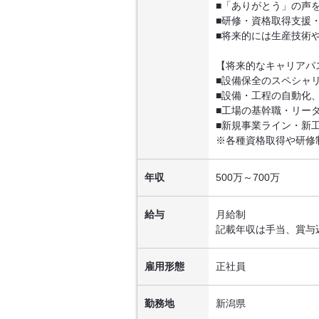
■「ありがとう」の声
■研修・資格取得支援
■将来的には生産技術
【将来的なキャリアパ
■設備保全のスペシャ
■設備・工程の自動化、
■工場の基幹職・リー
■新規事業ライン・新
※各種資格取得や研修
年収
500万～700万
給与
月給制
記載年収は手当、賞与
雇用形態
正社員
勤務地
新潟県