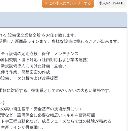
この求人にエントリーする
求人No. 194418
ける 設備保全業務全般 をお任せ致します。
活用した新商品ラインまで、多様な設備に携わることが出来ます。
リティ設備の定期点検、保守、メンテナンス
の原因究明・復旧対応（社内対応および業者連携）
、新規設備導入に向けた計画・立会い
に伴う作業、簡易図面の作成
の設備データ分析および改善提案
柔軟に対応する、技術系としてのやりがいの大きい業務です。
い】
はの高い衛生基準・安全基準の技術が身につく
配管など、設備保全に必要な幅広いスキルを習得可能
クトや工程自動化など、成長フェーズならではの経験が積める
り生産ラインが再稼働し、