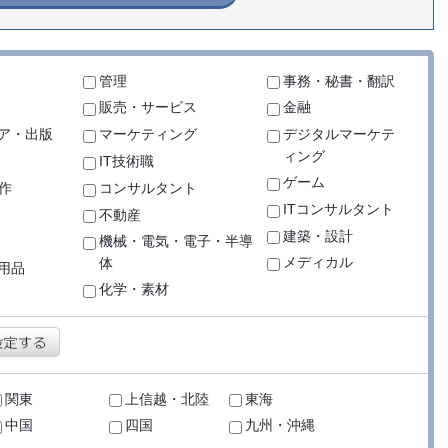
管理
事務・秘書・翻訳
販売・サービス
金融
ア・出版
マーケティング
デジタルマーケテ
ィング
IT技術職
ゲーム
作
コンサルタント
ITコンサルタント
不動産
建築・設計
機械・電気・電子・半導
メディカル
体
用品
化学・素材
関東
上信越・北陸
東海
中国
四国
九州・沖縄