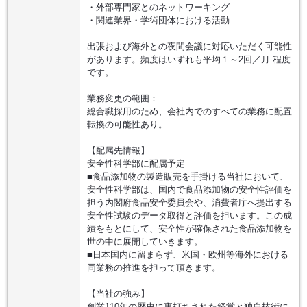
・外部専門家とのネットワーキング
・関連業界・学術団体における活動
出張および海外との夜間会議に対応いただく可能性
があります。頻度はいずれも平均１～2回／月 程度
です。
業務変更の範囲：
総合職採用のため、会社内でのすべての業務に配置
転換の可能性あり。
【配属先情報】
安全性科学部に配属予定
■食品添加物の製造販売を手掛ける当社において、
安全性科学部は、国内で食品添加物の安全性評価を
担う内閣府食品安全委員会や、消費者庁へ提出する
安全性試験のデータ取得と評価を担います。この成
績をもとにして、安全性が確保された食品添加物を
世の中に展開していきます。
■日本国内に留まらず、米国・欧州等海外における
同業務の推進を担って頂きます。
【当社の強み】
創業110年の歴史に裏打ちされた経営と独自技術に