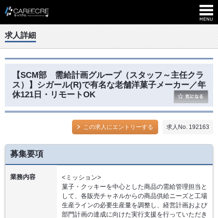
求人詳細
【SCM部 需給計画グループ（スタッフ～主任クラ
ス）】シガール(R)で有名な老舗洋菓子メーカー／年
休121日・リモートOK
この求人にエントリーする
求人No. 192163
募集要項
業務内容
<ミッション>
菓子・クッキーを中心とした商品の需給管理担当と
して、各販売チャネルからの商品供給ニーズと工場
生産ラインの必要生産量を調整し、経営計画および
部門計画の達成に向けた実行支援を行っていただき