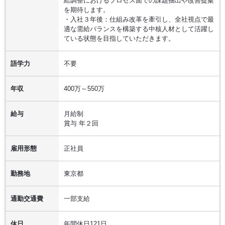
給調整におけるプロセス面での課題抽出や改善提案
を期待します。
・入社３年後：仕組み改革を牽引し、全社視点で最
適な需給バランスを構築する中核人材として活躍し
ている状態を目指していただきます。
語学力
不要
年収
400万～550万
給与
月給制
賞与 年２回
雇用形態
正社員
勤務地
東京都
通勤交通費
一部支給
休日
年間休日121日