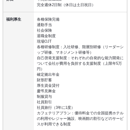
完全週休2日制（休日は土日祝日）
福利厚生
各種保険完備
通勤手当
社会保険
退職金制度
現場OJT
各種研修制度：入社研修、階層別研修（リーダーシ
ップ研修、マネジメント研修等）
自己啓発支援制度：それぞれの自発的な能力開発に
ついて会社が費用を負担する支援制度（上限年5万
円）
確定拠出年金
財形貯蓄
厚生資金貸付
慶弔見舞金
制服貸与
社員割引
社員旅行（3年に1度）
カフェテリアプラン：優待料金での全国提携ホテル
の利用やレジャー施設、映画館の割引などのサービ
スが利用できる制度