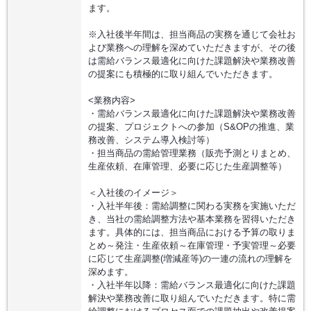
ます。
※入社後半年間は、担当商品の実務を通じて会社お
よび業務への理解を深めていただきますが、その後
は需給バランス最適化に向けた課題解決や業務改善
の提案にも積極的に取り組んでいただきます。
<業務内容>
・需給バランス最適化に向けた課題解決や業務改善
の提案、プロジェクトへの参加（S&OPの推進、業
務改善、システム導入検討等）
・担当商品の需給管理業務（販売予測とりまとめ、
生産依頼、在庫管理、必要に応じた生産調整等）
＜入社後のイメージ＞
・入社半年後：需給調整に関わる実務を実施いただ
き、当社の需給調整方法や基本業務を習得いただき
ます。具体的には、担当商品における予算の取りま
とめ～発注・生産依頼～在庫管理・予実管理～必要
に応じて生産調整(増減産等)の一連の流れの理解を
深めます。
・入社半年以降：需給バランス最適化に向けた課題
解決や業務改善に取り組んでいただきます。特に需