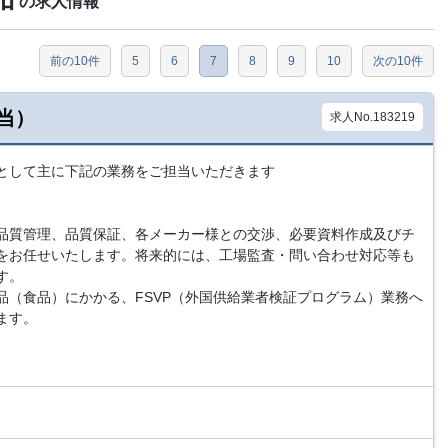
の求人情報
前の10件
5
6
7
8
9
10
次の10件
当）
求人No.183219
として主に下記の業務をご担当いただきます
品質管理、品質保証、各メーカー様との交渉、必要資料作成及びチ
をお任せいたします。将来的には、工場監査・問い合わせ対応等も
す。
品（食品）にかかる、FSVP（外国供給業者検証プログラム）業務へ
ます。