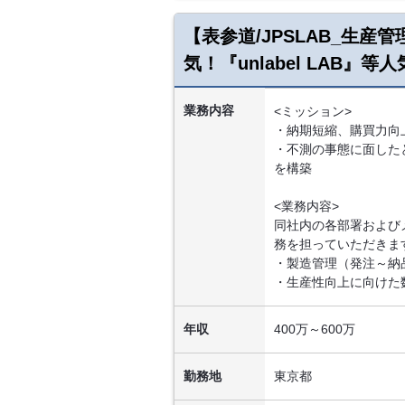
【表参道/JPSLAB_生
気！『unlabel LAB』
業務内容
<ミッション>
・納期短縮、購買力向
・不測の事態に面した
を構築
<業務内容>
同社内の各部署および
務を担っていただきま
・製造管理（発注～納
・生産性向上に向けた
年収
400万～600万
勤務地
東京都