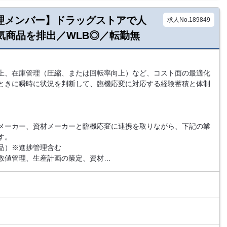
産管理メンバー】ドラッグストアで人
求人No.189849
等人気商品を排出／WLB◎／転勤無
上、在庫管理（圧縮、または回転率向上）など、コスト面の最適化
ときに瞬時に状況を判断して、臨機応変に対応する経験蓄積と体制
メーカー、資材メーカーと臨機応変に連携を取りながら、下記の業
す。
品）※進捗管理含む
数値管理、生産計画の策定、資材…