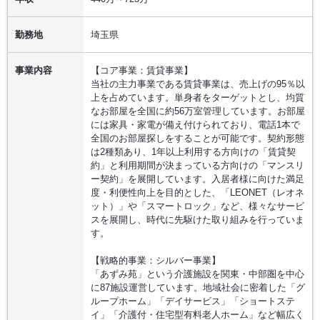
勤務地
埼玉県
事業内容
【コア事業：賃貸事業】
当社の主力事業である賃貸事業は、売上げの95％以
上を占めています。単身者をターゲットとし、均質
なお部屋を全国に約56万室管理しています。お部屋
には家具・家電が備え付けられており、電話1本で
全国のお部屋探しをすることが可能です。契約形態
は2種類あり、1年以上利用する方向けの「賃貸契
約」と利用期間が決まっている方向けの「マンスリ
ー契約」を展開しています。入居者様に向けた満足
度・利便性向上を目的とした、「LEONET（レオネ
ット）」や「スマートロック」など、様々なサービ
スを展開し、時代に先駆けた取り組みを行っていま
す。
【戦略的事業：シルバー事業】
「あずみ苑」という介護施設を関東・中部圏を中心
に87施設運営しています。地域社会に密着した「グ
ループホーム」「デイサービス」「ショートステ
イ」「介護付・住宅型有料老人ホーム」など幅広く