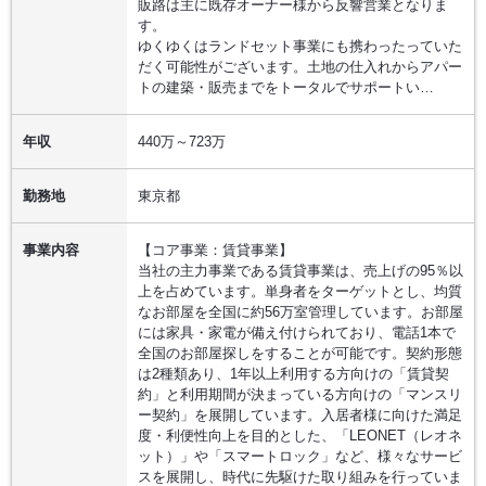
販路は主に既存オーナー様から反響営業となりま
す。
ゆくゆくはランドセット事業にも携わったっていた
だく可能性がございます。土地の仕入れからアパー
トの建築・販売までをトータルでサポートい…
年収
440万～723万
勤務地
東京都
事業内容
【コア事業：賃貸事業】
当社の主力事業である賃貸事業は、売上げの95％以
上を占めています。単身者をターゲットとし、均質
なお部屋を全国に約56万室管理しています。お部屋
には家具・家電が備え付けられており、電話1本で
全国のお部屋探しをすることが可能です。契約形態
は2種類あり、1年以上利用する方向けの「賃貸契
約」と利用期間が決まっている方向けの「マンスリ
ー契約」を展開しています。入居者様に向けた満足
度・利便性向上を目的とした、「LEONET（レオネ
ット）」や「スマートロック」など、様々なサービ
スを展開し、時代に先駆けた取り組みを行っていま