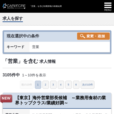
「営業」を含む転職情報の検索結果
求人を探す
現在選択中の条件
キーワード
営業
「営業」を含む
求人情報
3105件中
1～10件を表示
前の10件
1
2
3
4
5
6
次の10件
【東京】海外営業部長候補 ～業務用食材の業
界トップクラス/業績好調～