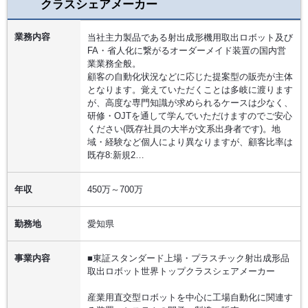
クラスシェアメーカー
業務内容
当社主力製品である射出成形機用取出ロボット及び
FA・省人化に繋がるオーダーメイド装置の国内営
業業務全般。
顧客の自動化状況などに応じた提案型の販売が主体
となります。覚えていただくことは多岐に渡ります
が、高度な専門知識が求められるケースは少なく、
研修・OJTを通して学んでいただけますのでご安心
ください(既存社員の大半が文系出身者です)。地
域・経験など個人により異なりますが、顧客比率は
既存8:新規2…
年収
450万～700万
勤務地
愛知県
事業内容
■東証スタンダード上場・プラスチック射出成形品
取出ロボット世界トップクラスシェアメーカー
産業用直交型ロボットを中心に工場自動化に関連す