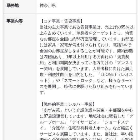
勤務地
神奈川県
事業内容
【コア事業：賃貸事業】
当社の主力事業である賃貸事業は、売上げの95％以
上を占めています。単身者をターゲットとし、均質
なお部屋を全国に約56万室管理しています。お部屋
には家具・家電が備え付けられており、電話1本で
全国のお部屋探しをすることが可能です。契約形態
は2種類あり、1年以上利用する方向けの「賃貸契
約」と利用期間が決まっている方向けの「マンスリ
ー契約」を展開しています。入居者様に向けた満足
度・利便性向上を目的とした、「LEONET（レオネ
ット）」や「スマートロック」など、様々なサービ
スを展開し、時代に先駆けた取り組みを行っていま
す。
【戦略的事業：シルバー事業】
「あずみ苑」という介護施設を関東・中部圏を中心
に87施設運営しています。地域社会に密着した「グ
ループホーム」「デイサービス」「ショートステ
イ」「介護付・住宅型有料老人ホーム」など幅広く
サービスを展開しています。また、当社は、早い段
階から介護領域の取り組みを開始しており、お客様