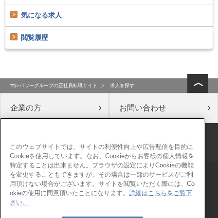
気になる求人
閲覧履歴
マンパワーグループの正社員転職サイト
求人を探す
企業の方
お問い合わせ
公式ソーシャルメディア
このウェブサイトでは、サイトの利便性向上や広告配信を目的に
Cookieを使用しています。なお、Cookieからお客様の個人情報を
特定することは出来ません。ブラウザの設定によりCookieの機能
を変更することもできますが、その場合は一部のサービスがご利
会社概要
このサイトについて
用頂けない場合がございます。サイトを閲覧いただく際には、Co
情報セキュリティ基本方針
個人情報保護方針
okieの使用に同意頂いたことになります。
詳細はこちらをご覧下
さい。
個人情報の取り扱いについて
コンプライアンス