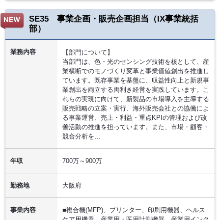
SE35 事業企画・販売企画担当（IX事業統括
部）
業務内容
【部門について】
当部門は、色・光のセンシング技術を核として、産
業横断でのモノづくり変革と事業価値創出を推進し
ています。既存事業を基盤に、収益性向上と新規事
業創出を両立する両利き経営を実践しています。こ
れらの実現に向けて、新製品の市場導入を主導する
販売戦略の立案・実行、海外販売会社との協働によ
る事業運営、売上・利益・重点KPIの管理および改
善活動の推進を担っています。また、市場・顧客・
競合分析を…
年収
700万～900万
勤務地
大阪府
事業内容
■複合機(MFP)、プリンター、印刷用機器、ヘルス
ケア用機器、産業用・医用計測機器、産業用インク