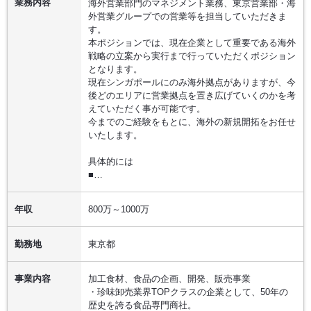
業務内容
海外営業部門のマネジメント業務、東京営業部・海
外営業グループでの営業等を担当していただきま
す。
本ポジションでは、現在企業として重要である海外
戦略の立案から実行まで行っていただくポジション
となります。
現在シンガポールにのみ海外拠点がありますが、今
後どのエリアに営業拠点を置き広げていくのかを考
えていただく事が可能です。
今までのご経験をもとに、海外の新規開拓をお任せ
いたします。
具体的には
■…
年収
800万～1000万
勤務地
東京都
事業内容
加工食材、食品の企画、開発、販売事業
・珍味卸売業界TOPクラスの企業として、50年の
歴史を誇る食品専門商社。