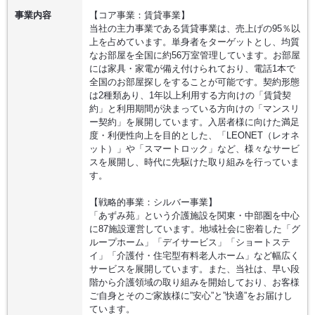
事業内容
【コア事業：賃貸事業】
当社の主力事業である賃貸事業は、売上げの95％以
上を占めています。単身者をターゲットとし、均質
なお部屋を全国に約56万室管理しています。お部屋
には家具・家電が備え付けられており、電話1本で
全国のお部屋探しをすることが可能です。契約形態
は2種類あり、1年以上利用する方向けの「賃貸契
約」と利用期間が決まっている方向けの「マンスリ
ー契約」を展開しています。入居者様に向けた満足
度・利便性向上を目的とした、「LEONET（レオネ
ット）」や「スマートロック」など、様々なサービ
スを展開し、時代に先駆けた取り組みを行っていま
す。
【戦略的事業：シルバー事業】
「あずみ苑」という介護施設を関東・中部圏を中心
に87施設運営しています。地域社会に密着した「グ
ループホーム」「デイサービス」「ショートステ
イ」「介護付・住宅型有料老人ホーム」など幅広く
サービスを展開しています。また、当社は、早い段
階から介護領域の取り組みを開始しており、お客様
ご自身とそのご家族様に”安心”と”快適”をお届けし
ています。