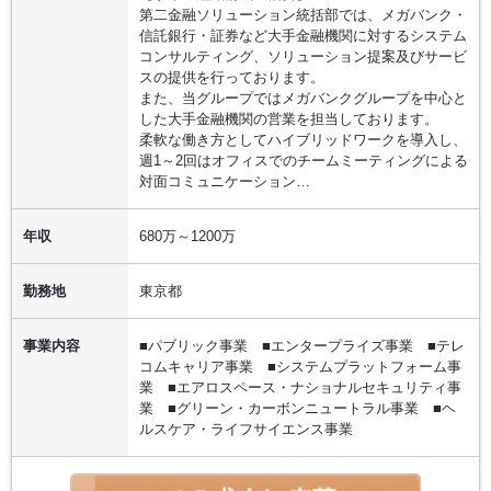
第二金融ソリューション統括部では、メガバンク・
信託銀行・証券など大手金融機関に対するシステム
コンサルティング、ソリューション提案及びサービ
スの提供を行っております。
また、当グループではメガバンクグループを中心と
した大手金融機関の営業を担当しております。
柔軟な働き方としてハイブリッドワークを導入し、
週1～2回はオフィスでのチームミーティングによる
対面コミュニケーション…
年収
680万～1200万
勤務地
東京都
事業内容
■パブリック事業 ■エンタープライズ事業 ■テレ
コムキャリア事業 ■システムプラットフォーム事
業 ■エアロスペース・ナショナルセキュリティ事
業 ■グリーン・カーボンニュートラル事業 ■ヘ
ルスケア・ライフサイエンス事業