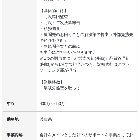
【具体的には】
・月次巡回監査
・月次・年次決算報告
・税務調査
・顧問先のお困りごとの解決策の提案（外部提携先
の紹介を含む）
・新規問合客との面談
を中心にご担当いただきます。
※1つの関与先に、経営支援部(外勤)と品質管理部
(内勤)から1名ずつ担当がつき、記帳代行はアウト
ソーシング部が担当。
【業務特徴】
・製販分離型を取って…
年収
400万～650万
勤務地
兵庫県
事業内容
会計をメインとした以下のサポートを事業としてお