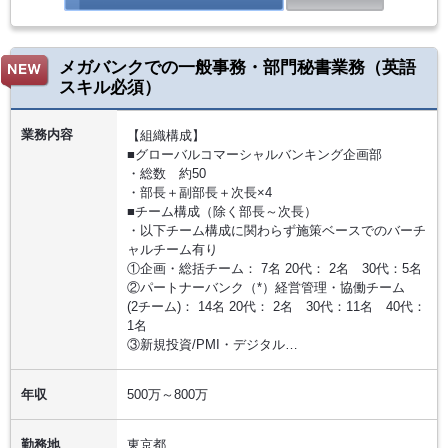
メガバンクでの一般事務・部門秘書業務（英語
スキル必須）
業務内容
【組織構成】
■グローバルコマーシャルバンキング企画部
・総数 約50
・部長＋副部長＋次長×4
■チーム構成（除く部長～次長）
・以下チーム構成に関わらず施策ベースでのバーチ
ャルチーム有り
①企画・総括チーム： 7名 20代： 2名 30代：5名
②パートナーバンク（*）経営管理・協働チーム
(2チーム)： 14名 20代： 2名 30代：11名 40代：
1名
③新規投資/PMI・デジタル…
年収
500万～800万
勤務地
東京都