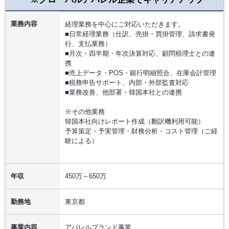
業務内容
経理業務を中心にご対応いただきます。
■日常経理業務（仕訳、売掛・買掛管理、請求書発
行、支払業務）
■月次・四半期・年次決算対応、顧問税理士との連
携
■売上データ・POS・銀行明細照合、在庫会計管理
■税務申告サポート、内部・外部監査対応
■業務改善、他部署・韓国本社との連携
※その他業務
韓国本社向けレポート作成（翻訳機利用可能）
予算策定・予実管理・財務分析・コスト管理（ご経
験による）
年収
450万～650万
勤務地
東京都
事業内容
アパレルブランド事業