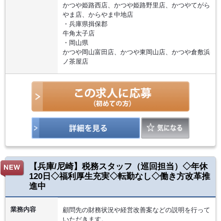
かつや姫路西店、かつや姫路野里店、かつやてがら
やま店、からやま中地店
・兵庫県揖保郡
牛角太子店
・岡山県
かつや岡山富田店、かつや東岡山店、かつや倉敷浜
ノ茶屋店
【兵庫/尼崎】税務スタッフ（巡回担当）◇年休
120日◇福利厚生充実◇転勤なし◇働き方改革推
進中
業務内容
顧問先の財務状況や経営改善案などの説明を行って
いただきます。