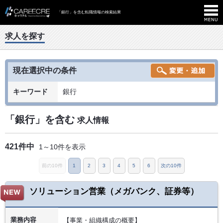
「銀行」を含む転職情報の検索結果
求人を探す
現在選択中の条件
キーワード
銀行
「銀行」を含む
求人情報
421件中
1～10件を表示
前の10件
1
2
3
4
5
6
次の10件
ソリューション営業（メガバンク、証券等）
業務内容
【事業・組織構成の概要】