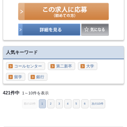
人気キーワード
コールセンター
第二新卒
大学
留学
銀行
421件中
1～10件を表示
前の10件
1
2
3
4
5
6
次の10件