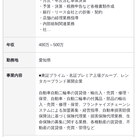
・月次・年次含む単体決算
・予算・決算・税務申告など各種書類作成
・銀行・リース会社との折衝・契約
・店舗の経理業務指導
・内部統制関連業務
・社…
年収
400万～500万
勤務地
愛知県
事業内容
■東証プライム・名証プレミア上場グループ、レン
タカーブランド展開企業
自動車自動二輪車の賃貸借・輸出入・売買・修理・
保管、自動車・自動二輪車の付属品・部品の輸出
入・売買・修理・保管、フランチャイズチェーンシ
ステムによる加盟募集・経営指導、自動車損害賠償
保障法に基づく保険代理業・損害保険代理業務、生
命保険の募集に関する業務、各種動産の賃貸借、不
動産の賃貸借・売買・管理など