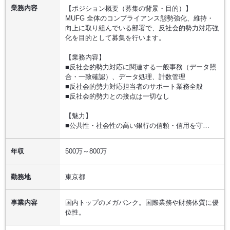
業務内容
【ポジション概要（募集の背景・目的）】
MUFG 全体のコンプライアンス態勢強化、維持・
向上に取り組んでいる部署で、反社会的勢力対応強
化を目的として募集を行います。
【業務内容】
■反社会的勢力対応に関連する一般事務（データ照
合・一致確認）、データ処理、計数管理
■反社会的勢力対応担当者のサポート業務全般
■反社会的勢力との接点は一切なし
【魅力】
■公共性・社会性の高い銀行の信頼・信用を守…
年収
500万～800万
勤務地
東京都
事業内容
国内トップのメガバンク。国際業務や財務体質に優
位性。