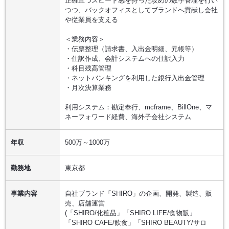
正確且つスピード感を持った攻めの数字管理を行い
つつ、バックオフィスとしてブランドへ貢献し会社
や従業員を支える
＜業務内容＞
・伝票整理（請求書、入出金明細、元帳等）
・仕訳作成、会計システムへの仕訳入力
・科目残高管理
・ネットバンキングを利用した銀行入出金管理
・月次決算業務
利用システム：勘定奉行、mcframe、BillOne、マ
ネーフォワード経費、海外子会社システム
年収
500万～1000万
勤務地
東京都
事業内容
自社ブランド「SHIRO」の企画、開発、製造、販
売、店舗運営
(「SHIRO/化粧品」「SHIRO LIFE/食物販」
「SHIRO CAFE/飲食」「SHIRO BEAUTY/サロ