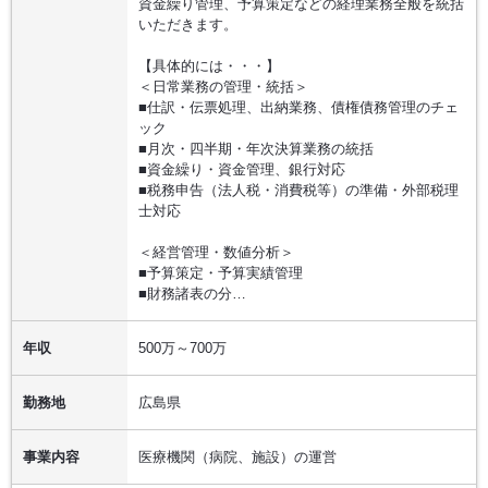
資金繰り管理、予算策定などの経理業務全般を統括
いただきます。
【具体的には・・・】
＜日常業務の管理・統括＞
■仕訳・伝票処理、出納業務、債権債務管理のチェ
ック
■月次・四半期・年次決算業務の統括
■資金繰り・資金管理、銀行対応
■税務申告（法人税・消費税等）の準備・外部税理
士対応
＜経営管理・数値分析＞
■予算策定・予算実績管理
■財務諸表の分…
年収
500万～700万
勤務地
広島県
事業内容
医療機関（病院、施設）の運営