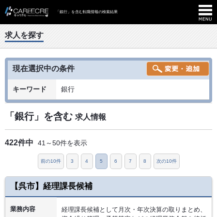
「銀行」を含む転職情報の検索結果
求人を探す
現在選択中の条件
キーワード
銀行
「銀行」を含む
求人情報
422件中
41～50件を表示
前の10件
3
4
5
6
7
8
次の10件
【呉市】経理課長候補
業務内容
経理課長候補として月次・年次決算の取りまとめ、