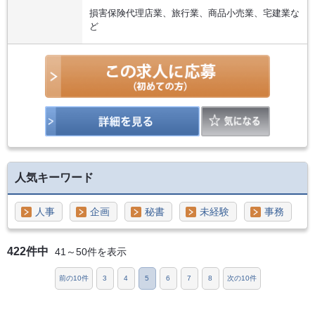
損害保険代理店業、旅行業、商品小売業、宅建業な
ど
人気キーワード
人事
企画
秘書
未経験
事務
422件中
41～50件を表示
前の10件
3
4
5
6
7
8
次の10件