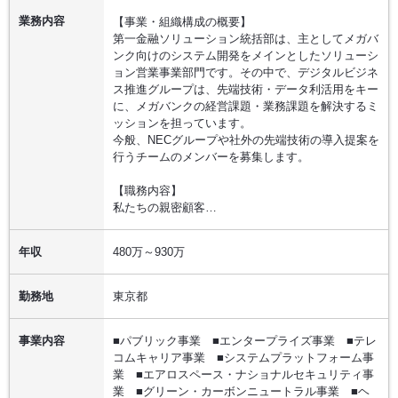
業務内容
【事業・組織構成の概要】
第一金融ソリューション統括部は、主としてメガバ
ンク向けのシステム開発をメインとしたソリューシ
ョン営業事業部門です。その中で、デジタルビジネ
ス推進グループは、先端技術・データ利活用をキー
に、メガバンクの経営課題・業務課題を解決するミ
ッションを担っています。
今般、NECグループや社外の先端技術の導入提案を
行うチームのメンバーを募集します。
【職務内容】
私たちの親密顧客…
年収
480万～930万
勤務地
東京都
事業内容
■パブリック事業 ■エンタープライズ事業 ■テレ
コムキャリア事業 ■システムプラットフォーム事
業 ■エアロスペース・ナショナルセキュリティ事
業 ■グリーン・カーボンニュートラル事業 ■ヘ