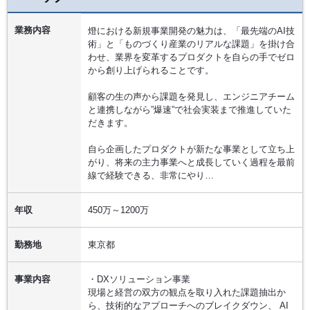
業務内容
燈における新規事業開発の魅力は、「最先端のAI技
術」と「ものづくり産業のリアルな課題」を掛け合
わせ、業界を変革するプロダクトを自らの手でゼロ
から創り上げられることです。
顧客の生の声から課題を発見し、エンジニアチーム
と連携しながら”爆速”で社会実装まで推進していた
だきます。
自ら企画したプロダクトが新たな事業として立ち上
がり、将来の主力事業へと成長していく過程を最前
線で経験できる、非常にやり…
年収
450万～1200万
勤務地
東京都
事業内容
・DXソリューション事業
現場と経営の双方の観点を取り入れた課題抽出か
ら、技術的なアプローチへのブレイクダウン、 AI