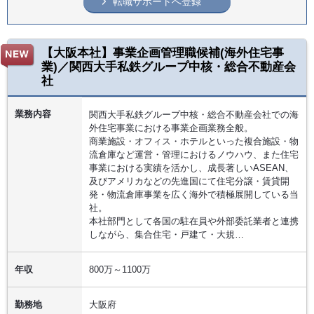
転職サポートへ登録
【大阪本社】事業企画管理職候補(海外住宅事
業)／関西大手私鉄グループ中核・総合不動産会
社
業務内容
関西大手私鉄グループ中核・総合不動産会社での海
外住宅事業における事業企画業務全般。
商業施設・オフィス・ホテルといった複合施設・物
流倉庫など運営・管理におけるノウハウ、また住宅
事業における実績を活かし、成長著しいASEAN、
及びアメリカなどの先進国にて住宅分譲・賃貸開
発・物流倉庫事業を広く海外で積極展開している当
社。
本社部門として各国の駐在員や外部委託業者と連携
しながら、集合住宅・戸建て・大規…
年収
800万～1100万
勤務地
大阪府