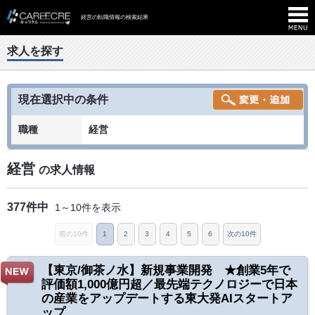
経営の転職情報の検索結果
求人を探す
現在選択中の条件
職種
経営
経営
の求人情報
377件中
1～10件を表示
前の10件
1
2
3
4
5
6
次の10件
【東京/御茶ノ水】新規事業開発 ★創業5年で
評価額1,000億円超／最先端テクノロジーで日本
の産業をアップデートする東大発AIスタートア
ップ